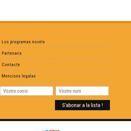
Libre 16 : Bestiari
Libre 17 : Lo lop, lo diable e l'avesque
Los programas novels
Libre 18 : Colorinas
Partenaris
Libre 19 : Del cròs a l'araire
Contacte
Mencions legalas
Libre 20 : Jòrdi Pescaluna
Libre 21 Un biais de dire
Libre 22 : Escriches de femnas tarnesas