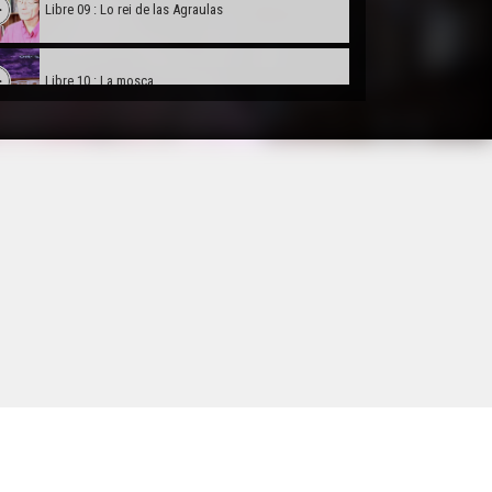
Libre 09 : Lo rei de las Agraulas
Libre 10 : La mosca
Libre 11 : Los carbonièrs de la sala
Libre 12 : Lo Melic de Silvia Chasaus
Libre 13 : Dins de patetas rojas
Libre 14 : Contes dels Balssàs
Libre 15 : Lo gatòt d'Elodia