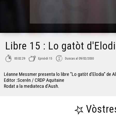
Libre 15 : Lo gatòt d'Elod
00:02:29
Episòdi 15
Duscas al 09/02/2030
Léanne Messmer presenta lo libre "Lo gatòt d'Elodia" de 
Editor :Scerén / CRDP Aquitaine
Rodat a la mediateca d'Aush.
Vòstre