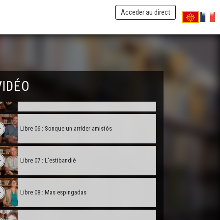
Libre 02 : La fada multicarta
Acceder au direct
Libre 03 : Lo libre dau Reirlutz
Libre 04 : A travèrs Regas
VIDÉO
Libre 05 : Veritable detalh de l'Aigat de Montalban
Libre 06 : Sonque un arríder amistós
Libre 07 : L'estibandiè
Libre 08 : Mas espingadas