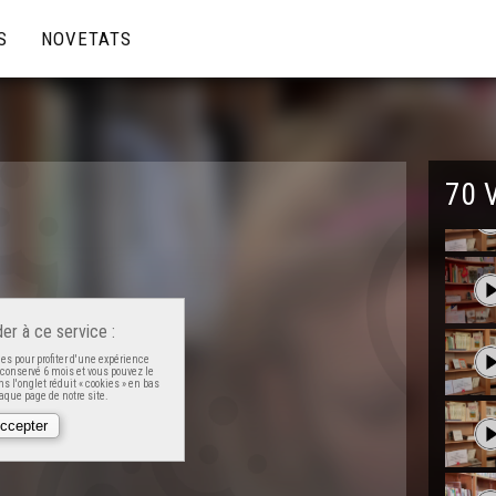
S
NOVETATS
70 
er à ce service :
es pour profiter d'une expérience
t conservé 6 mois et vous pouvez le
s l'onglet réduit « cookies » en bas
que page de notre site.