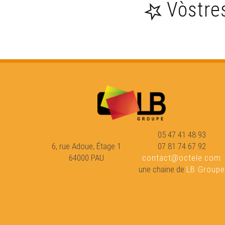
Vòstre
05 47 41 48 93
6, rue Adoue, Étage 1
07 81 74 67 92
64000 PAU
contact@octele.com
une chaine de
LB Groupe