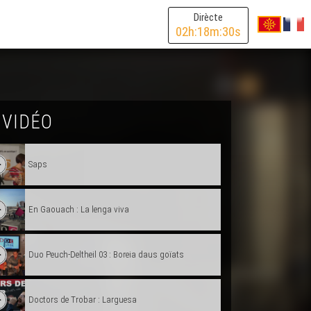
Dirècte
02
h:
18
m:
30
s
 VIDÉO
Saps
En Gaouach : La lenga viva
Duo Peuch-Deltheil 03 : Boreia daus goïats
Doctors de Trobar : Larguesa