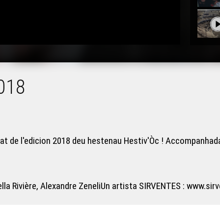
2018
arat de l'edicion 2018 deu hestenau Hestiv'Òc ! Accompanhada
ella Rivière, Alexandre ZeneliUn artista SIRVENTES : www.si