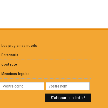
Croc'stane (1)
Yan Cozian : L'estaca
Eths Bandolets
Los programas novels
Partenaris
Eric Fraj 02
Contacte
Mencions legalas
Sylvain Roux :
Eric Fraj : Marinièr
Lambrusquera : A la claror deu reve