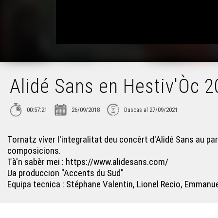
Alidé Sans en Hestiv'Òc 
00:57:21
26/09/2018
Duscas al 27/09/2021
Tornatz víver l'integralitat deu concèrt d'Alidé Sans au p
composicions.
Tà'n sabèr mei : https://www.alidesans.com/
Ua produccion "Accents du Sud"
Equipa tecnica : Stéphane Valentin, Lionel Recio, Emmanu