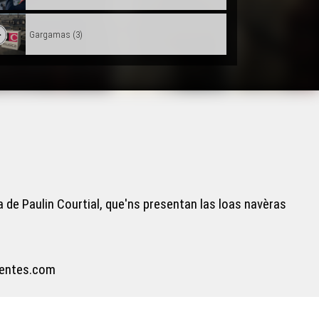
Gargamas (3)
Gargamas (2)
Hestiv'Òc
Croc'stane (2)
 de Paulin Courtial, que'ns presentan las loas navèras
Lambrusquera - Era Sauta Banassa
Trio ERMS, extrait de la creacion "Indians"
rventes.com
Muriel Batbie Castell