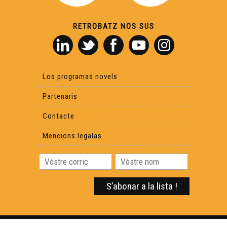
LHI BALÒS - De bon matin - Musica (Live Session)
RETROBATZ NOS SUS
PELDRÚT - Scottish - Musica (Live Session)
PELDRÚT - Ai bolegui - Musica (Live Session)
Los programas novels
Partenaris
MARILIS ORIONAA - La mauvoluda - Musica
Contacte
MARILIS ORIONAA - Que't balharèi la man - Musica (Live
Mencions legalas
Session)
Barrut - Mascarada (clip oficiau)
ARAB'ÒC 2023 - 11'BOUGE - Qui siás - Musica