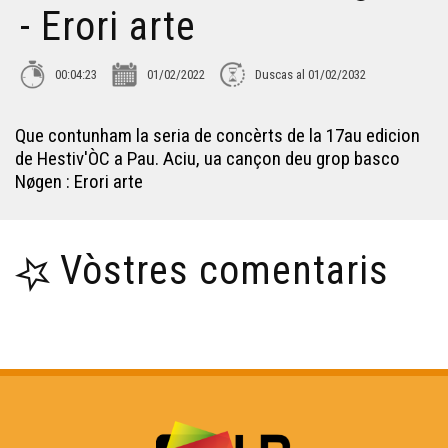
- Erori arte
Hestiv'ÒC 2021 - Le Groupe du Coin - Rotlara
00:04:23
01/02/2022
Duscas al 01/02/2032
Hestiv'Òc 2021 - Le Groupe du Coin - L'estaca
Que contunham la seria de concèrts de la 17au edicion
de Hestiv'ÒC a Pau. Aciu, ua cançon deu grop basco
Nøgen : Erori arte
Hestiv'Òc 2021 - Bombes 2 bal - Cosina
Vòstres comentaris
Hestiv'Òc 2021 - Les Diables de la Garrigue - Animal
Hestiv'Òc 2021 - Bal O'Gadjo - Anesito
Hestiv'ÒC 2021 - Joan Garriga - Ai on va l'à...