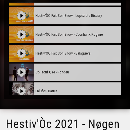
Hestiv'ÒC Fait Son Show - Lopez eta Biscary
Hestiv'ÒC Fait Son Show - Courtial X Kogane
Hestiv'ÒC Fait Son Show - Balaguèra
Collectif Ça-i - Rondeu
Enluòc - Barrut
Hestiv'Òc 2021 - Nøgen - Erori arte
Hestiv'Òc 2021 - Nøgen
Hestiv'ÒC 2021 - Bal O'Gadjo - East Coast or What