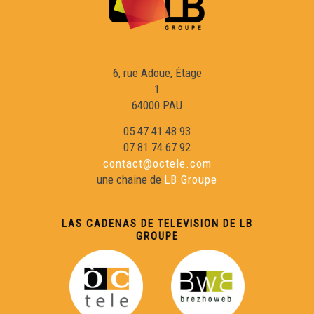
FERÀMIA - 7 fonts - Musica (Live Session)
A TOT VEDENT - Lo jaune - Musica (Live Session)
6, rue Adoue, Étage
1
MARUJA LIMÓN - Tanto Tiempo - Musica (Live Session)
64000 PAU
05 47 41 48 93
MARUJA LIMÓN - Enredaderas - Musica (Live Session)
07 81 74 67 92
contact@octele.com
une chaine de
LB Groupe
BRICK A DRAC - Imaginarium - Musica (Live Session)
LAS CADENAS DE TELEVISION DE LB
A TOT VEDENT - A tot vedent - Musica (Live Session)
GROUPE
BRICK A DRAC - Lo dragon - Musica (Live Session)