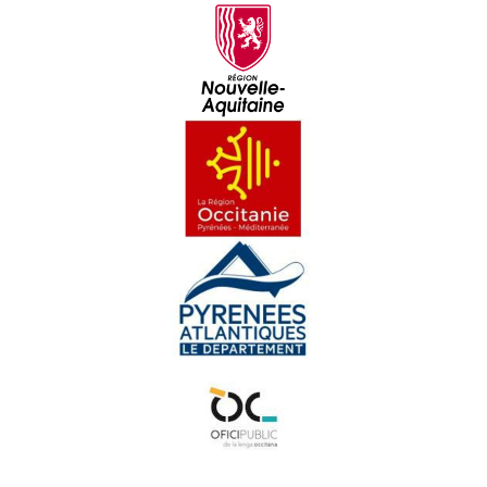
FRAIRES SAWA - Fraires Sawa (Concèrt live a Hestiv'Òc
2023) - Musica
CxK - Lo mèrlhe (Concèrt live a Hestiv'Òc 2023) - Musica
COCANHA - Suu camin de Sent Jacques (Concèrt live a
Hestiv'Òc 2023) - Musica
LUTZ EN CAMIN - Bestiari (Concèrt live a Hestiv'Òc
2023) - Musica
DILUVIENNE - Nosta Dama de Varètja (Concèrt live a
Hestiv'Òc 2023) - Musica
NEOMAK - XXI. Mendekua (Concèrt live a Hestiv'Òc
2023) - Musica
ITACA BAND - Com una bala (Concèrt live a Hestiv'Òc
2023) - Musica