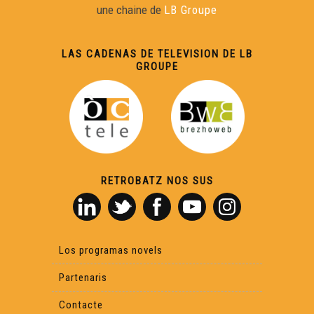
Liza : Te Cercerai
une chaine de
LB Groupe
Savignoni Trio e lo papet : Soi pas qu'un gigolo.
LAS CADENAS DE TELEVISION DE LB
GROUPE
Test : O Solex Mio
Brick a Drac 01
RETROBATZ NOS SUS
Alidé Sans : Esclaua
Gric De Prat : La bròia
Los programas novels
Partenaris
Espinasse : Quan son pair l'a maridada
Contacte