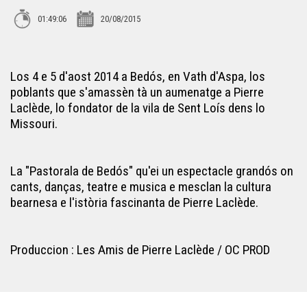
01:49:06
20/08/2015
Mathieu Barès
Los 4 e 5 d'aost 2014 a Bedós, en Vath d'Aspa, los
Lambrusquera : Amor d'Aussau
poblants que s'amassèn tà un aumenatge a Pierre
Laclède, lo fondator de la vila de Sent Loís dens lo
Missouri.
En Gaouach : L'Ama Lassa
La "Pastorala de Bedós" qu'ei un espectacle grandós on
Muriel Batbie Castell 02
cants, danças, teatre e musica e mesclan la cultura
bearnesa e l'istòria fascinanta de Pierre Laclède.
Lou Dalfin : Los taxis de Barcelona
Produccion : Les Amis de Pierre Laclède / OC PROD
Tokyo Sus Dordonha