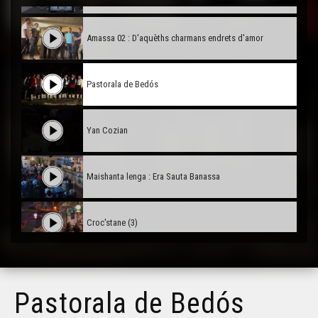
Amassa 02 : D'aquèths charmans endrets d'amor
Pastorala de Bedós
Yan Cozian
Maishanta lenga : Era Sauta Banassa
Croc'stane (3)
Doctors de Trobar
Pastorala de Bedós
Maishanta Lenga : Los Hilhs de la Montanha