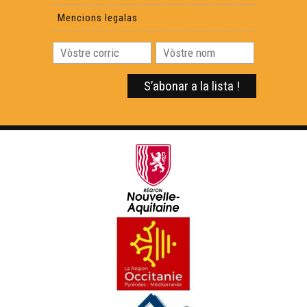
OMIORS : Tot Contra
Mencions legalas
Espinasse : Congò Hòme
Los Seuvetons 01 : Quan vos ganhar pastorela
charmanta
La Mal Coiffée - Bèstia Constellacion
Joanda - Pablo Neruda
Joanda - D'aquí 100 ans
Terra Maire