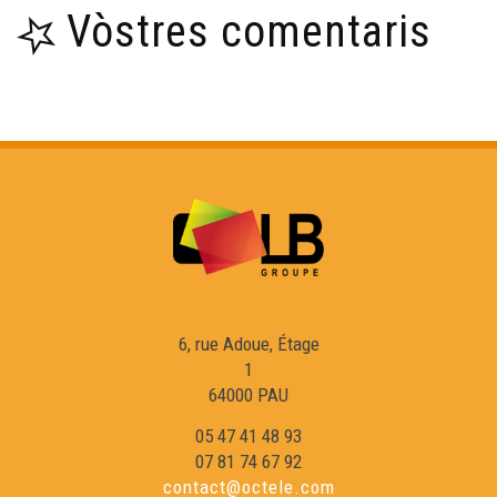
Caliu : Doman farà jorn
Vòstres comentaris
Alidé Sans : Soleta e Completa
Rebelhet
En Gaouach : Ma Polidonèla
Fai Deli : Plin espiau
6, rue Adoue, Étage
Fai Deli : il Galeone
1
64000 PAU
05 47 41 48 93
Moussu T e lei jovents : Cosmopolida
07 81 74 67 92
contact@octele.com