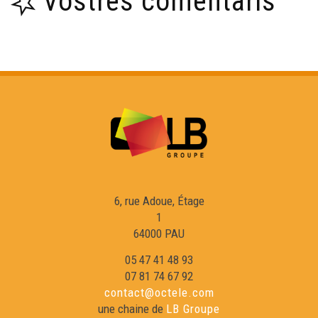
Vòstres comentaris
FERÀMIA - 7 fonts - Musica (Live Session)
A TOT VEDENT - Lo jaune - Musica (Live Session)
MARUJA LIMÓN - Tanto Tiempo - Musica (Live Session)
MARUJA LIMÓN - Enredaderas - Musica (Live Session)
6, rue Adoue, Étage
1
BRICK A DRAC - Imaginarium - Musica (Live Session)
64000 PAU
05 47 41 48 93
07 81 74 67 92
A TOT VEDENT - A tot vedent - Musica (Live Session)
contact@octele.com
une chaine de
LB Groupe