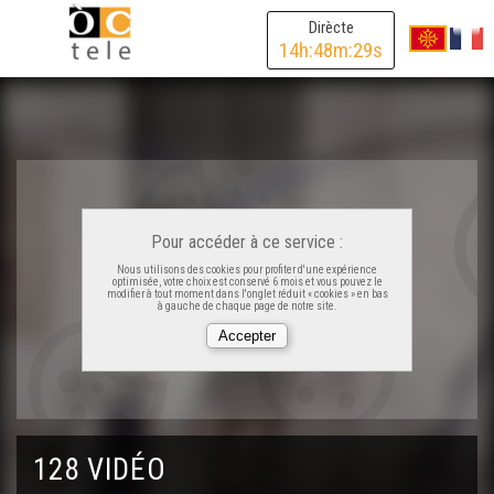
Dirècte
14
h:
48
m:
29
s
Lo Barrut - La filha de Seda
Trencadit - Au Gavarrar
Versus - La Fèsta
Pour accéder à ce service :
Zine - Vi siau venguda veire
Nous utilisons des cookies pour profiter d'une expérience
optimisée, votre choix est conservé 6 mois et vous pouvez le
modifier à tout moment dans l'onglet réduit « cookies » en bas
à gauche de chaque page de notre site.
Cortesia - Vau a la terro
De La Crau - Temperi
128 VIDÉO
Hestiv'ÒC Fait Son Show - Anda Lutz