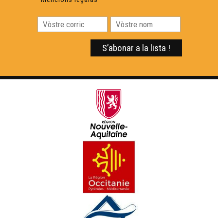
ARAB'ÒC 2023 - 11'BOUGE - Qui siás - Musica
FRAIRES SAWA - Fraires Sawa (Concèrt live a Hestiv'Òc
2023) - Musica
CxK - Lo mèrlhe (Concèrt live a Hestiv'Òc 2023) - Musica
COCANHA - Suu camin de Sent Jacques (Concèrt live a
Hestiv'Òc 2023) - Musica
LUTZ EN CAMIN - Bestiari (Concèrt live a Hestiv'Òc
2023) - Musica
DILUVIENNE - Nosta Dama de Varètja (Concèrt live a
Hestiv'Òc 2023) - Musica
NEOMAK - XXI. Mendekua (Concèrt live a Hestiv'Òc
2023) - Musica