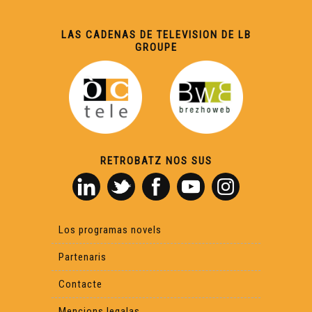
BRICK A DRAC - Lo dragon - Musica (Live Session)
LAS CADENAS DE TELEVISION DE LB
GROUPE
LHI BALÒS - De bon matin - Musica (Live Session)
PELDRÚT - Scottish - Musica (Live Session)
PELDRÚT - Ai bolegui - Musica (Live Session)
RETROBATZ NOS SUS
MARILIS ORIONAA - La mauvoluda - Musica
MARILIS ORIONAA - Que't balharèi la man - Musica (Live
Los programas novels
Session)
Partenaris
Barrut - Mascarada (clip oficiau)
Contacte
Mencions legalas