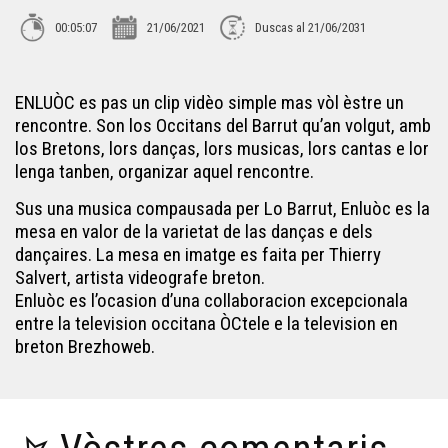
00:05:07
21/06/2021
Duscas al 21/06/2031
Hestiv'ÒC 2021 - Bal O'Gadjo - East Coast or What
ENLUÒC es pas un clip vidèo simple mas vòl èstre un
Hestiv'ÒC 2021 - Le Groupe du Coin - Rotlara
rencontre. Son los Occitans del Barrut qu’an volgut, amb
los Bretons, lors danças, lors musicas, lors cantas e lor
lenga tanben, organizar aquel rencontre.
Hestiv'Òc 2021 - Le Groupe du Coin - L'estaca
Sus una musica compausada per Lo Barrut, Enluòc es la
mesa en valor de la varietat de las danças e dels
dançaires. La mesa en imatge es faita per Thierry
Hestiv'Òc 2021 - Bombes 2 bal - Cosina
Salvert, artista videografe breton.
Enluòc es l’ocasion d’una collaboracion excepcionala
Hestiv'Òc 2021 - Les Diables de la Garrigue - Animal
entre la television occitana ÒCtele e la television en
breton Brezhoweb.
Hestiv'Òc 2021 - Bal O'Gadjo - Anesito
Hestiv'ÒC 2021 - Joan Garriga - Ai on va l'à...