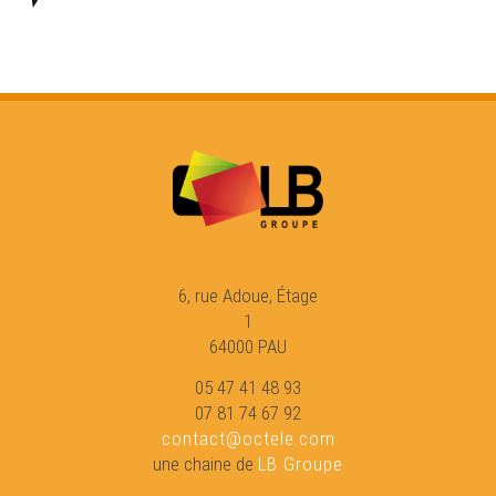
BLUETAS - Bourrés planières - Musica
Cortesia - La diferènci
6, rue Adoue, Étage
1
64000 PAU
05 47 41 48 93
07 81 74 67 92
contact@octele.com
une chaine de
LB Groupe