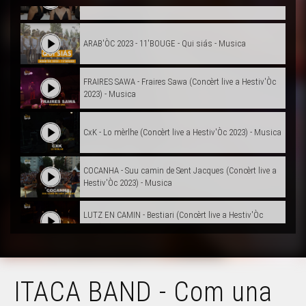
ARAB'ÒC 2023 - 11'BOUGE - Qui siás - Musica
FRAIRES SAWA - Fraires Sawa (Concèrt live a Hestiv'Òc
2023) - Musica
CxK - Lo mèrlhe (Concèrt live a Hestiv'Òc 2023) - Musica
COCANHA - Suu camin de Sent Jacques (Concèrt live a
Hestiv'Òc 2023) - Musica
LUTZ EN CAMIN - Bestiari (Concèrt live a Hestiv'Òc
2023) - Musica
DILUVIENNE - Nosta Dama de Varètja (Concèrt live a
Hestiv'Òc 2023) - Musica
ITACA BAND - Com una
NEOMAK - XXI. Mendekua (Concèrt live a Hestiv'Òc