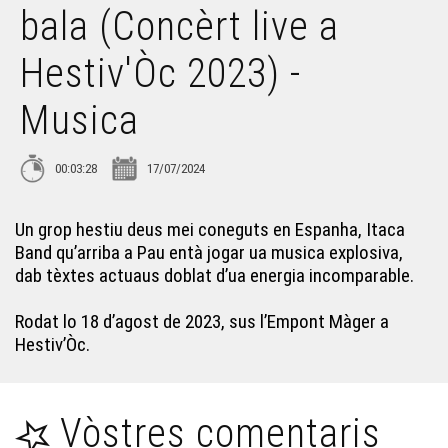
bala (Concèrt live a
2023) - Musica
Hestiv'Òc 2023) -
ITACA BAND - Com una bala (Concèrt live a Hestiv'Òc
2023) - Musica
Musica
LUTZ EN CAMIN - Bestiari - Musica
00:03:28
17/07/2024
BLUETAS - Courantes - Musica
Un grop hestiu deus mei coneguts en Espanha, Itaca
Band qu’arriba a Pau entà jogar ua musica explosiva,
BLUETAS - Valse - Musica
dab tèxtes actuaus doblat d’ua energia incomparable.
Rodat lo 18 d’agost de 2023, sus l’Empont Màger a
BLUETAS - Rondeaux - Musica
Hestiv’Òc.
BLUETAS - Chants de noce - Musica
Vòstres comentaris