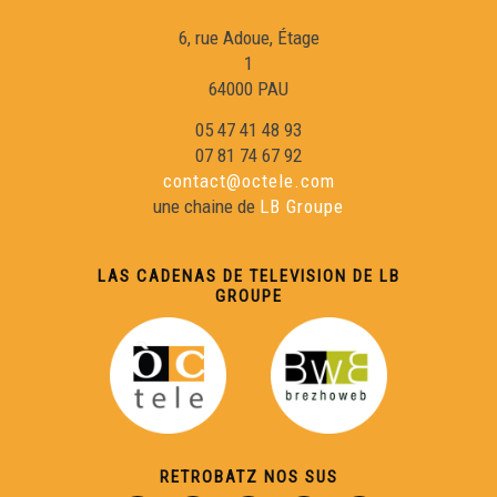
6, rue Adoue, Étage
Maishanta Lenga & Amassa
1
64000 PAU
Saps (2)
05 47 41 48 93
07 81 74 67 92
contact@octele.com
Lo Barrut - L'Ombra de Mai
une chaine de
LB Groupe
Amassa 02 : D'aquèths charmans endrets d'amor
LAS CADENAS DE TELEVISION DE LB
GROUPE
Pastorala de Bedós
Yan Cozian
RETROBATZ NOS SUS
Maishanta lenga : Era Sauta Banassa