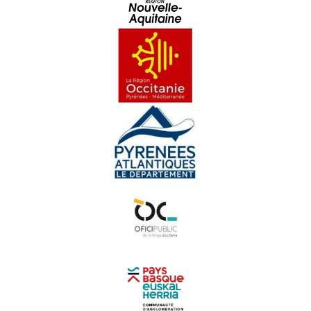
Lou Dalfin : Los taxis de Barcelona
Tokyo Sus Dordonha
Caliu : Doman farà jorn
Alidé Sans : Soleta e Completa
Rebelhet
En Gaouach : Ma Polidonèla
Fai Deli : Plin espiau