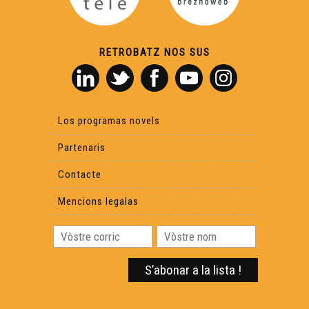
Barrut - Mascarada (clip oficiau)
RETROBATZ NOS SUS
ARAB'ÒC 2023 - 11'BOUGE - Qui siás - Musica
FRAIRES SAWA - Fraires Sawa (Concèrt live a Hestiv'Òc
Los programas novels
2023) - Musica
Partenaris
CxK - Lo mèrlhe (Concèrt live a Hestiv'Òc 2023) - Musica
Contacte
COCANHA - Suu camin de Sent Jacques (Concèrt live a
Mencions legalas
Hestiv'Òc 2023) - Musica
LUTZ EN CAMIN - Bestiari (Concèrt live a Hestiv'Òc
2023) - Musica
DILUVIENNE - Nosta Dama de Varètja (Concèrt live a
Hestiv'Òc 2023) - Musica