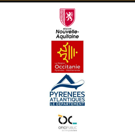
NEOMAK - XXI. Mendekua (Concèrt live a Hestiv'Òc
2023) - Musica
ITACA BAND - Com una bala (Concèrt live a Hestiv'Òc
2023) - Musica
LUTZ EN CAMIN - Bestiari - Musica
BLUETAS - Courantes - Musica
BLUETAS - Valse - Musica
BLUETAS - Rondeaux - Musica
BLUETAS - Chants de noce - Musica