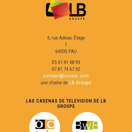
A TOT VEDENT - A tot vedent - Musica (Live Session)
BRICK A DRAC - Lo dragon - Musica (Live Session)
6, rue Adoue, Étage
1
LHI BALÒS - De bon matin - Musica (Live Session)
64000 PAU
05 47 41 48 93
PELDRÚT - Scottish - Musica (Live Session)
07 81 74 67 92
contact@octele.com
une chaine de
LB Groupe
PELDRÚT - Ai bolegui - Musica (Live Session)
LAS CADENAS DE TELEVISION DE LB
MARILIS ORIONAA - La mauvoluda - Musica
GROUPE
MARILIS ORIONAA - Que't balharèi la man - Musica (Live
Session)