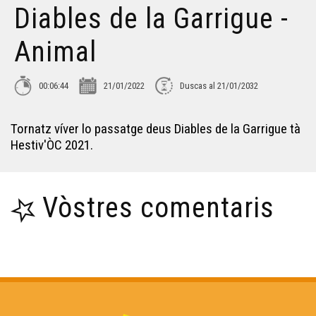
Diables de la Garrigue -
Hestiv'Òc 2021 - Bal O'Gadjo - Anesito
Animal
Hestiv'ÒC 2021 - Joan Garriga - Ai on va l'à...
00:06:44
21/01/2022
Duscas al 21/01/2032
FERÀMIA - 7 fonts - Musica (Live Session)
Tornatz víver lo passatge deus Diables de la Garrigue tà
Hestiv'ÒC 2021.
A TOT VEDENT - Lo jaune - Musica (Live Session)
Vòstres comentaris
MARUJA LIMÓN - Tanto Tiempo - Musica (Live Session)
MARUJA LIMÓN - Enredaderas - Musica (Live Session)
BRICK A DRAC - Imaginarium - Musica (Live Session)