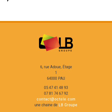
BLUETAS - Rondeaux - Musica
BLUETAS - Chants de noce - Musica
BLUETAS - Bourrés planières - Musica
Cortesia - La diferènci
6, rue Adoue, Étage
1
64000 PAU
05 47 41 48 93
07 81 74 67 92
contact@octele.com
une chaine de
LB Groupe