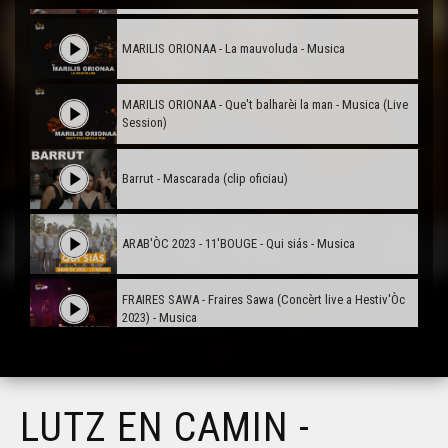
MARILIS ORIONAA - La mauvoluda - Musica
MARILIS ORIONAA - Que't balharèi la man - Musica (Live
Session)
Barrut - Mascarada (clip oficiau)
ARAB'ÒC 2023 - 11'BOUGE - Qui siás - Musica
FRAIRES SAWA - Fraires Sawa (Concèrt live a Hestiv'Òc
2023) - Musica
CxK - Lo mèrlhe (Concèrt live a Hestiv'Òc 2023) - Musica
LUTZ EN CAMIN -
COCANHA - Suu camin de Sent Jacques (Concèrt live a
Hestiv'Òc 2023) - Musica