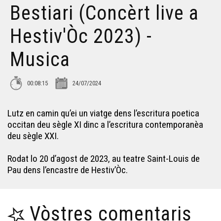
Bestiari (Concèrt live a
LUTZ EN CAMIN - Bestiari (Concèrt live a Hestiv'Òc
Hestiv'Òc 2023) -
2023) - Musica
Musica
DILUVIENNE - Nosta Dama de Varètja (Concèrt live a
Hestiv'Òc 2023) - Musica
00:08:15
24/07/2024
NEOMAK - XXI. Mendekua (Concèrt live a Hestiv'Òc
2023) - Musica
Lutz en camin qu’ei un viatge dens l’escritura poetica
ITACA BAND - Com una bala (Concèrt live a Hestiv'Òc
occitan deu sègle XI dinc a l’escritura contemporanèa
2023) - Musica
deu sègle XXI.
LUTZ EN CAMIN - Bestiari - Musica
Rodat lo 20 d’agost de 2023, au teatre Saint-Louis de
Pau dens l’encastre de Hestiv’Òc.
BLUETAS - Courantes - Musica
Vòstres comentaris
BLUETAS - Valse - Musica