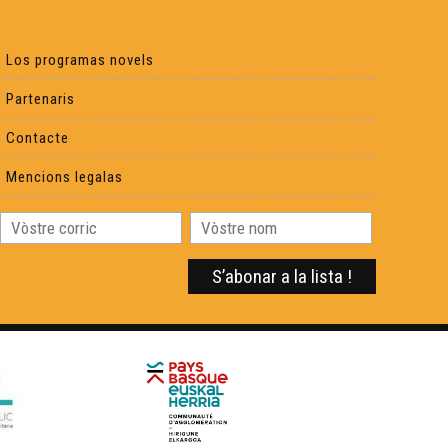
Sylvain Roux :
Los programas novels
Eric Fraj : Marinièr
Partenaris
Contacte
Lambrusquera : A la claror deu reve
Mencions legalas
Gargamas (1)
En Gaouach : La Mau Maridèia
Duo Peuch-Deltheil 01 : Valse à Marie
Manufacture Verbale (1)