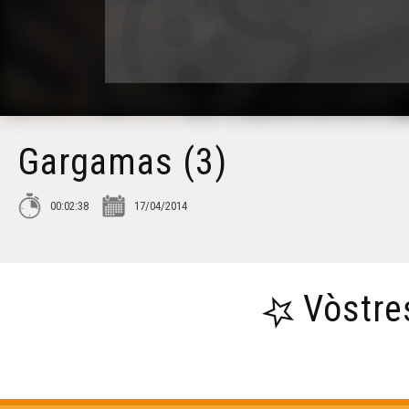
Gargamas (3)
00:02:38
17/04/2014
Vòstre