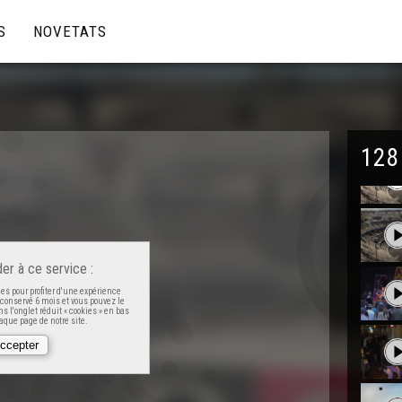
S
NOVETATS
128
er à ce service :
es pour profiter d'une expérience
t conservé 6 mois et vous pouvez le
s l'onglet réduit « cookies » en bas
que page de notre site.