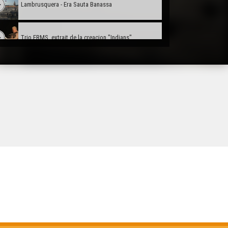
Lambrusquera - Era Sauta Banassa
Trio ERMS, extrait de la creacion "Indians"
Muriel Batbie Castell
Croc'stane (1)
Yan Cozian : L'estaca
Eths Bandolets
Eric Fraj 02