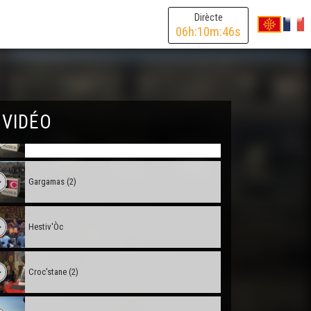
En Gaouach : La lenga viva
Dirècte
06
h:
10
m:
46
s
Duo Peuch-Deltheil 03 : Boreia daus goïats
Doctors de Trobar : Larguesa
 VIDÉO
Gargamas (3)
Gargamas (2)
Hestiv'Òc
Croc'stane (2)