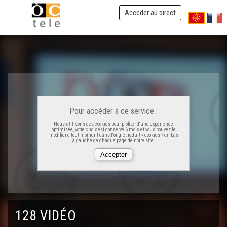
Acceder au direct
Pour accéder à ce service :
Nous utilisons des cookies pour profiter d'une expérience
optimisée, votre choix est conservé 6 mois et vous pouvez le
modifier à tout moment dans l'onglet réduit « cookies » en bas
à gauche de chaque page de notre site.
Saps
En Gaouach : La lenga viva
128 VIDÉO
Duo Peuch-Deltheil 03 : Boreia daus goïats