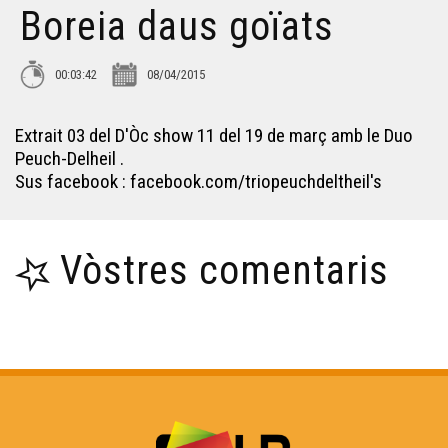
Boreia daus goïats
Muriel Batbie Castell
00:03:42
08/04/2015
Croc'stane (1)
Extrait 03 del D'Òc show 11 del 19 de març amb le Duo
Peuch-Delheil .
Sus facebook : facebook.com/triopeuchdeltheil's
Yan Cozian : L'estaca
Vòstres comentaris
Eths Bandolets
Eric Fraj 02
Sylvain Roux :