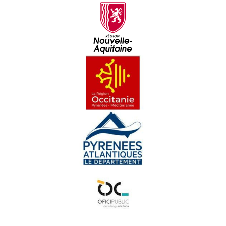
Maishanta lenga : Era Sauta Banassa
Croc'stane (3)
Doctors de Trobar
Maishanta Lenga : Los Hilhs de la Montanha
Mathieu Barès
Lambrusquera : Amor d'Aussau
En Gaouach : L'Ama Lassa