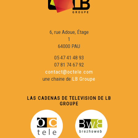
Eric Fraj : Marinièr
Lambrusquera : A la claror deu reve
6, rue Adoue, Étage
1
Gargamas (1)
64000 PAU
05 47 41 48 93
En Gaouach : La Mau Maridèia
07 81 74 67 92
contact@octele.com
une chaine de
LB Groupe
Duo Peuch-Deltheil 01 : Valse à Marie
LAS CADENAS DE TELEVISION DE LB
Manufacture Verbale (1)
GROUPE
Luc Aussibal