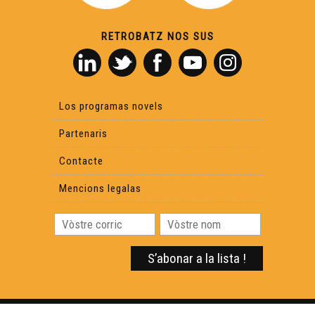
Canta Se Gausas
RETROBATZ NOS SUS
Maishanta Lenga & Amassa
Saps (2)
Los programas novels
Partenaris
Lo Barrut - L'Ombra de Mai
Contacte
Mencions legalas
Amassa 02 : D'aquèths charmans endrets d'amor
Pastorala de Bedós
Yan Cozian