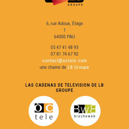
Coriandre - La Nassa
6, rue Adoue, Étage
ÒMIORS - A tòrt o a rason
1
64000 PAU
ÒMIORS - Capborrut Carinhos
05 47 41 48 93
07 81 74 67 92
contact@octele.com
Ça-i t-'Aci - Seguida de rondèus de Samatan
une chaine de
LB Groupe
Ça-i t-'Aci - Tot en Caçan la lèbe
LAS CADENAS DE TELEVISION DE LB
GROUPE
Courtial X Kogane - Lo Mèrlhe
Courtial X Kogane - Borrèia