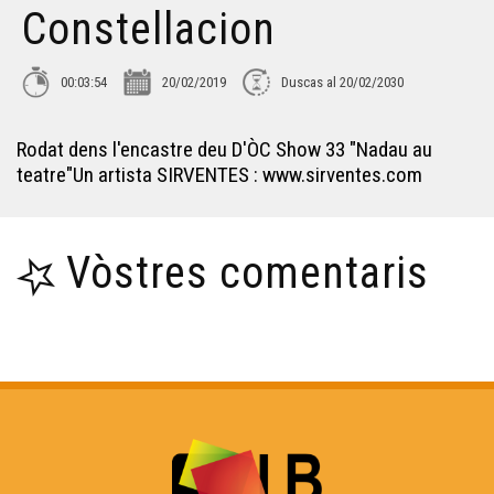
Constellacion
Terra Maire
00:03:54
20/02/2019
Duscas al 20/02/2030
Terra Maire
Rodat dens l'encastre deu D'ÒC Show 33 "Nadau au
Terra Maire
teatre"Un artista SIRVENTES : www.sirventes.com
La Mal Coiffée
Vòstres comentaris
Franck Ferrero
Coriandre - "L'estela lo jorn"
Coriandre - Uelhs d'estela