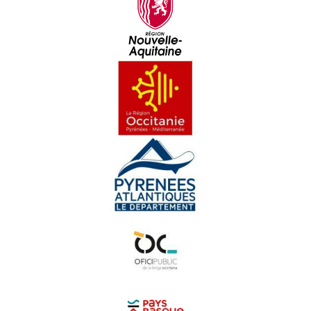
Versus - La Fèsta
Zine - Vi siau venguda veire
Cortesia - Vau a la terro
De La Crau - Temperi
Hestiv'ÒC Fait Son Show - Anda Lutz
Hestiv'ÒC Fait Son Show - Thierry Biscary
Hestiv'ÒC Fait Son Show - Lopez eta Biscary