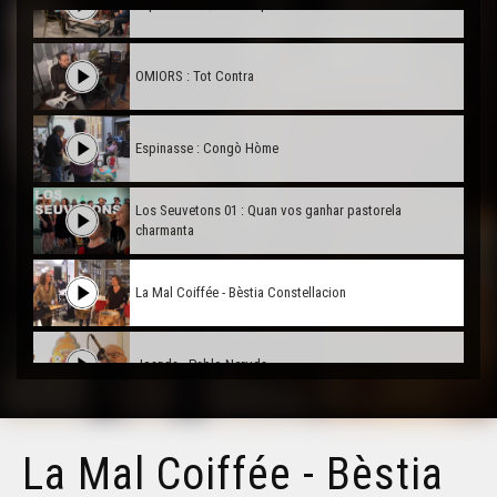
Espinasse : Quan son pair l'a maridada
OMIORS : Tot Contra
Espinasse : Congò Hòme
Los Seuvetons 01 : Quan vos ganhar pastorela
charmanta
La Mal Coiffée - Bèstia Constellacion
Joanda - Pablo Neruda
Joanda - D'aquí 100 ans
La Mal Coiffée - Bèstia