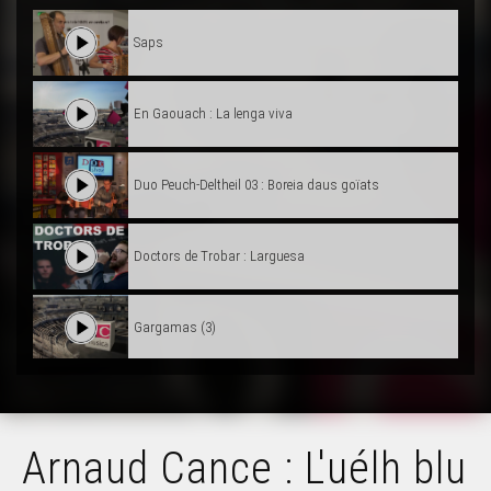
Saps
En Gaouach : La lenga viva
Duo Peuch-Deltheil 03 : Boreia daus goïats
Doctors de Trobar : Larguesa
Gargamas (3)
Gargamas (2)
Arnaud Cance : L'uélh blu
Hestiv'Òc