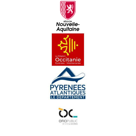
Amassa 02 : D'aquèths charmans endrets d'amor
Pastorala de Bedós
Yan Cozian
Maishanta lenga : Era Sauta Banassa
Croc'stane (3)
Doctors de Trobar
Maishanta Lenga : Los Hilhs de la Montanha