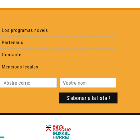
Croc'stane (1)
Los programas novels
Yan Cozian : L'estaca
Partenaris
Contacte
Eths Bandolets
Mencions legalas
Eric Fraj 02
Sylvain Roux :
Eric Fraj : Marinièr
Lambrusquera : A la claror deu reve