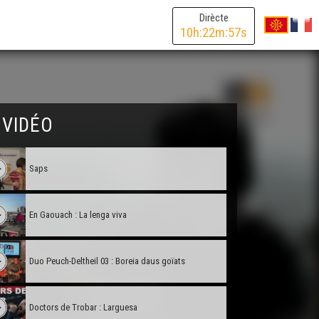
Dirècte
10
h:
22
m:
57
s
 VIDÉO
Saps
En Gaouach : La lenga viva
Duo Peuch-Deltheil 03 : Boreia daus goïats
Doctors de Trobar : Larguesa