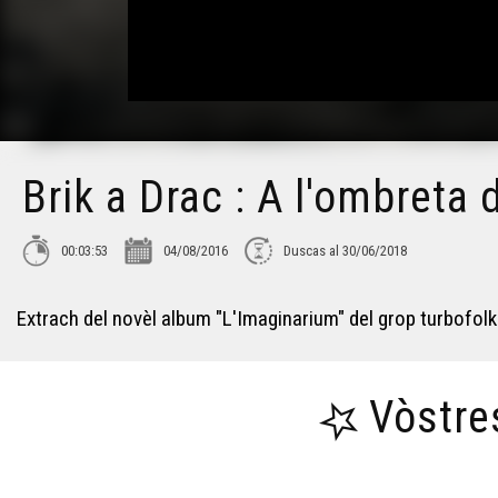
Brik a Drac : A l'ombreta 
00:03:53
04/08/2016
Duscas al 30/06/2018
Extrach del novèl album "L'Imaginarium" del grop turbofolk
Vòstre