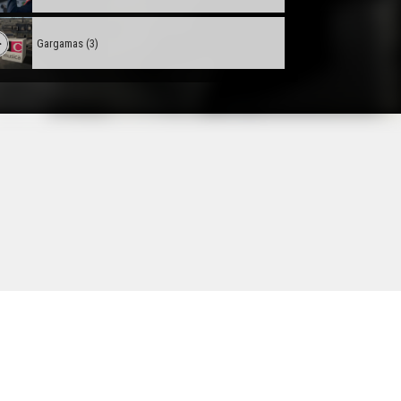
Gargamas (3)
Gargamas (2)
Hestiv'Òc
Croc'stane (2)
Lambrusquera - Era Sauta Banassa
Trio ERMS, extrait de la creacion "Indians"
Muriel Batbie Castell