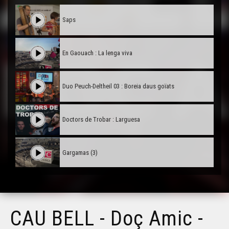
Saps
En Gaouach : La lenga viva
Duo Peuch-Deltheil 03 : Boreia daus goïats
Doctors de Trobar : Larguesa
Gargamas (3)
Gargamas (2)
CAU BELL - Doç Amic -
Hestiv'Òc