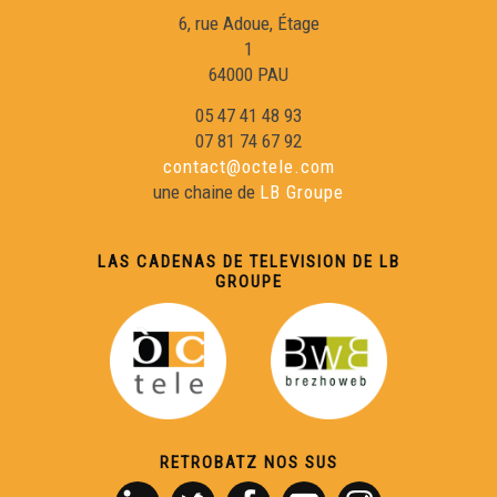
6, rue Adoue, Étage
1
Eric Fraj 02
64000 PAU
05 47 41 48 93
Sylvain Roux :
07 81 74 67 92
contact@octele.com
une chaine de
LB Groupe
Eric Fraj : Marinièr
LAS CADENAS DE TELEVISION DE LB
Lambrusquera : A la claror deu reve
GROUPE
Gargamas (1)
En Gaouach : La Mau Maridèia
RETROBATZ NOS SUS
Duo Peuch-Deltheil 01 : Valse à Marie