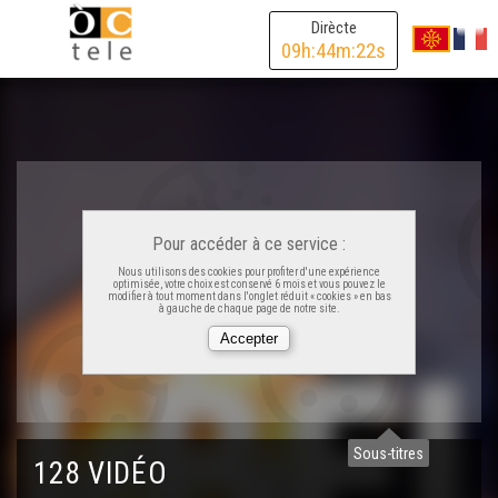
Dirècte
09
h:
44
m:
22
s
Pour accéder à ce service :
Nous utilisons des cookies pour profiter d'une expérience
optimisée, votre choix est conservé 6 mois et vous pouvez le
modifier à tout moment dans l'onglet réduit « cookies » en bas
à gauche de chaque page de notre site.
Sous-titres
128 VIDÉO