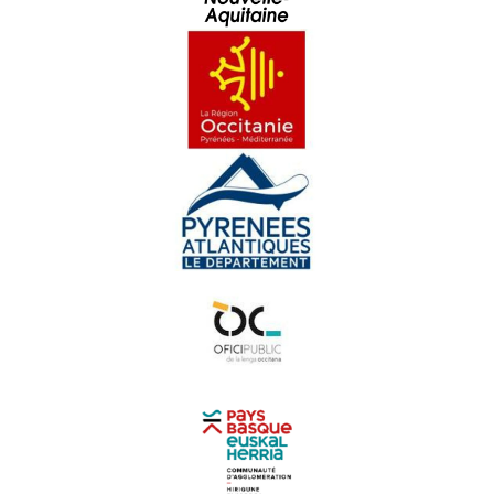
Amassa 02 : D'aquèths charmans endrets d'amor
Pastorala de Bedós
Yan Cozian
Maishanta lenga : Era Sauta Banassa
Croc'stane (3)
Doctors de Trobar
Maishanta Lenga : Los Hilhs de la Montanha