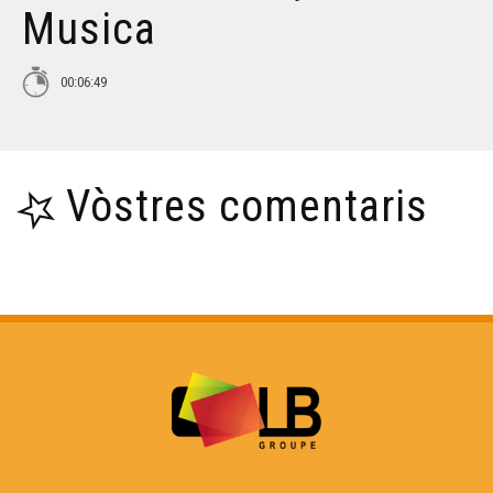
Musica
Croc'stane (2)
00:06:49
Lambrusquera - Era Sauta Banassa
Vòstres comentaris
Trio ERMS, extrait de la creacion "Indians"
Muriel Batbie Castell
Croc'stane (1)
Yan Cozian : L'estaca
Eths Bandolets