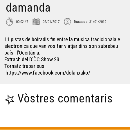
damanda
Croc'stane (2)
00:02:47
05/01/2017
Duscas al 31/01/2019
Lambrusquera - Era Sauta Banassa
11 pistas de boiradis fin entre la musica tradicionala e
electronica que van vos far viatjar dins son subrebeu
Trio ERMS, extrait de la creacion "Indians"
país : l’Occitània.
Extrach del D'ÒC Show 23
Tornatz trapar sus
Muriel Batbie Castell
:https://www.facebook.com/dolanxako/
Croc'stane (1)
Vòstres comentaris
Yan Cozian : L'estaca
Eths Bandolets