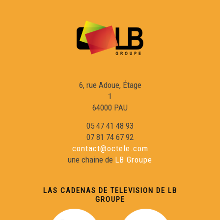
Eric Fraj 02
Sylvain Roux :
6, rue Adoue, Étage
Eric Fraj : Marinièr
1
64000 PAU
Lambrusquera : A la claror deu reve
05 47 41 48 93
07 81 74 67 92
contact@octele.com
Gargamas (1)
une chaine de
LB Groupe
En Gaouach : La Mau Maridèia
LAS CADENAS DE TELEVISION DE LB
GROUPE
Duo Peuch-Deltheil 01 : Valse à Marie