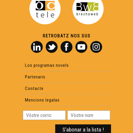
Manufacture Verbale (1)
RETROBATZ NOS SUS
Luc Aussibal
Canta Se Gausas
Los programas novels
Maishanta Lenga & Amassa
Partenaris
Contacte
Saps (2)
Mencions legalas
Lo Barrut - L'Ombra de Mai