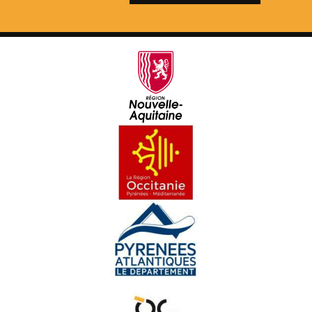
Amassa 02 : D'aquèths charmans endrets d'amor
Pastorala de Bedós
Yan Cozian
Maishanta lenga : Era Sauta Banassa
Croc'stane (3)
Doctors de Trobar
Maishanta Lenga : Los Hilhs de la Montanha