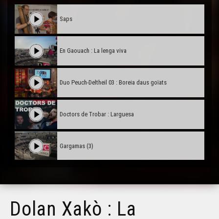
Saps
En Gaouach : La lenga viva
Duo Peuch-Deltheil 03 : Boreia daus goïats
Doctors de Trobar : Larguesa
Gargamas (3)
Gargamas (2)
Dolan Xakò : La
Hestiv'Òc