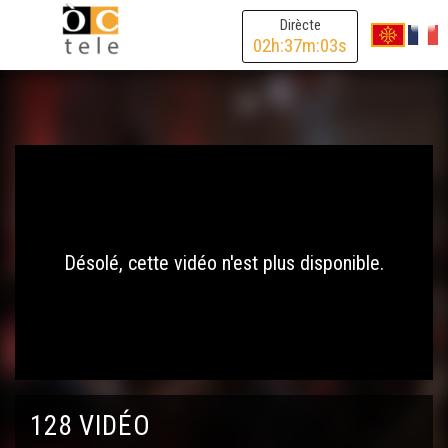
Dirècte
02
h:
37
m:
03
s
Désolé, cette vidéo n'est plus disponible.
128 VIDÉO