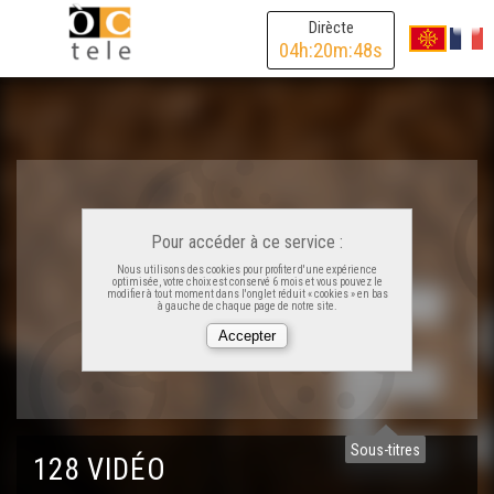
Dirècte
04
h:
20
m:
48
s
Pour accéder à ce service :
Nous utilisons des cookies pour profiter d'une expérience
optimisée, votre choix est conservé 6 mois et vous pouvez le
modifier à tout moment dans l'onglet réduit « cookies » en bas
à gauche de chaque page de notre site.
Sous-titres
128 VIDÉO