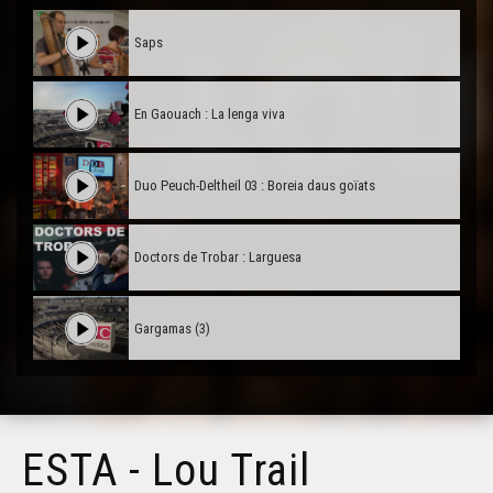
Saps
En Gaouach : La lenga viva
Duo Peuch-Deltheil 03 : Boreia daus goïats
Doctors de Trobar : Larguesa
Gargamas (3)
Gargamas (2)
ESTA - Lou Trail
Hestiv'Òc