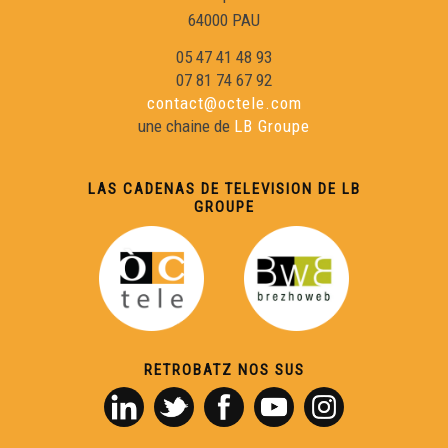
64000 PAU
Eric Fraj 02
05 47 41 48 93
07 81 74 67 92
contact@octele.com
Sylvain Roux :
une chaine de
LB Groupe
Eric Fraj : Marinièr
LAS CADENAS DE TELEVISION DE LB
GROUPE
Lambrusquera : A la claror deu reve
Gargamas (1)
RETROBATZ NOS SUS
En Gaouach : La Mau Maridèia
Duo Peuch-Deltheil 01 : Valse à Marie