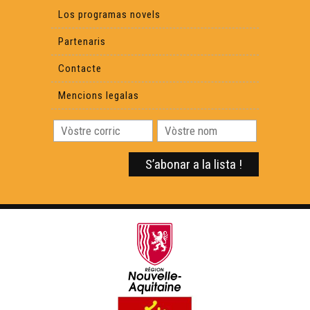
Los programas novels
Partenaris
Manufacture Verbale (1)
Contacte
Luc Aussibal
Mencions legalas
Canta Se Gausas
Maishanta Lenga & Amassa
Saps (2)
Lo Barrut - L'Ombra de Mai