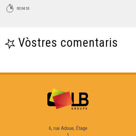
00:04:53
Croc'stane (2)
Lambrusquera - Era Sauta Banassa
Vòstres comentaris
Trio ERMS, extrait de la creacion "Indians"
Muriel Batbie Castell
Croc'stane (1)
Yan Cozian : L'estaca
6, rue Adoue, Étage
Eths Bandolets
1