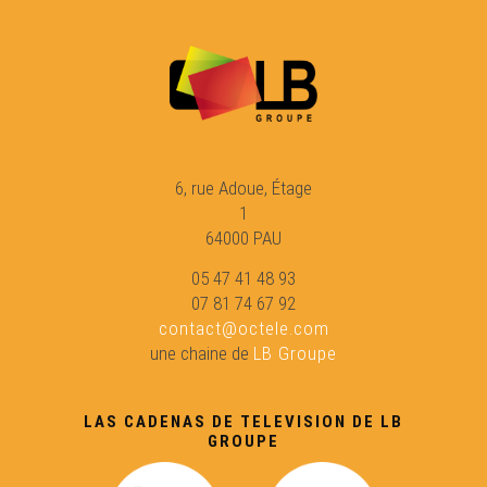
Eric Fraj 02
Sylvain Roux :
6, rue Adoue, Étage
Eric Fraj : Marinièr
1
64000 PAU
Lambrusquera : A la claror deu reve
05 47 41 48 93
07 81 74 67 92
contact@octele.com
Gargamas (1)
une chaine de
LB Groupe
En Gaouach : La Mau Maridèia
LAS CADENAS DE TELEVISION DE LB
GROUPE
Duo Peuch-Deltheil 01 : Valse à Marie