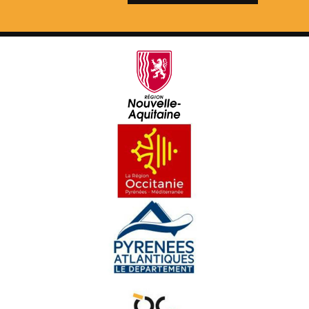
Amassa 02 : D'aquèths charmans endrets d'amor
Pastorala de Bedós
Yan Cozian
Maishanta lenga : Era Sauta Banassa
Croc'stane (3)
Doctors de Trobar
Maishanta Lenga : Los Hilhs de la Montanha