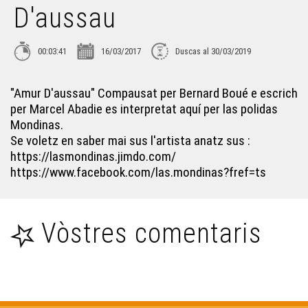
D'aussau
Croc'stane (2)
00:03:41
16/03/2017
Duscas al 30/03/2019
Lambrusquera - Era Sauta Banassa
"Amur D'aussau" Compausat per Bernard Boué e escrich
per Marcel Abadie es interpretat aquí per las polidas
Trio ERMS, extrait de la creacion "Indians"
Mondinas.
Se voletz en saber mai sus l'artista anatz sus :
https://lasmondinas.jimdo.com/
Muriel Batbie Castell
https://www.facebook.com/las.mondinas?fref=ts
Croc'stane (1)
Vòstres comentaris
Yan Cozian : L'estaca
Eths Bandolets