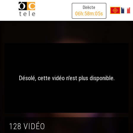
Dirècte
06
h:
58
m:
05
s
Désolé, cette vidéo n'est plus disponible.
128 VIDÉO