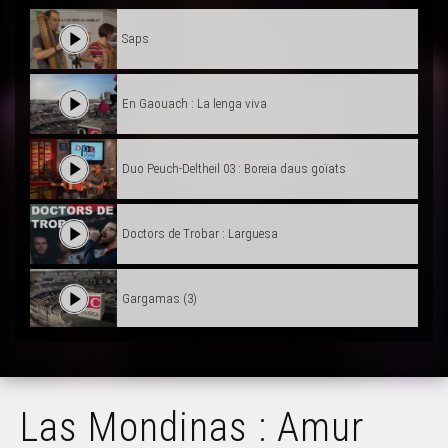
Saps
En Gaouach : La lenga viva
Duo Peuch-Deltheil 03 : Boreia daus goïats
Doctors de Trobar : Larguesa
Gargamas (3)
Gargamas (2)
Las Mondinas : Amur
Hestiv'Òc