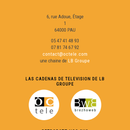
Eric Fraj 02
6, rue Adoue, Étage
1
64000 PAU
Sylvain Roux :
05 47 41 48 93
07 81 74 67 92
Eric Fraj : Marinièr
contact@octele.com
une chaine de
LB Groupe
Lambrusquera : A la claror deu reve
LAS CADENAS DE TELEVISION DE LB
GROUPE
Gargamas (1)
En Gaouach : La Mau Maridèia
Duo Peuch-Deltheil 01 : Valse à Marie