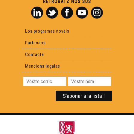
RETROBATZ NOS SUS
Manufacture Verbale (1)
Los programas novels
Luc Aussibal
Partenaris
Contacte
Canta Se Gausas
Mencions legalas
Maishanta Lenga & Amassa
Saps (2)
Lo Barrut - L'Ombra de Mai