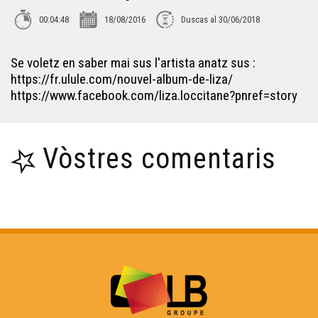
00:04:48
18/08/2016
Duscas al 30/06/2018
Croc'stane (2)
Se voletz en saber mai sus l'artista anatz sus :
https://fr.ulule.com/nouvel-album-de-liza/
Lambrusquera - Era Sauta Banassa
https://www.facebook.com/liza.loccitane?pnref=story
Trio ERMS, extrait de la creacion "Indians"
Vòstres comentaris
Muriel Batbie Castell
Croc'stane (1)
Yan Cozian : L'estaca
Eths Bandolets