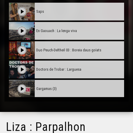
Saps
En Gaouach : La lenga viva
Duo Peuch-Deltheil 03 : Boreia daus goïats
Doctors de Trobar : Larguesa
Gargamas (3)
Gargamas (2)
Liza : Parpalhon
Hestiv'Òc