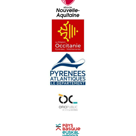
Amassa 02 : D'aquèths charmans endrets d'amor
Pastorala de Bedós
Yan Cozian
Maishanta lenga : Era Sauta Banassa
Croc'stane (3)
Doctors de Trobar
Maishanta Lenga : Los Hilhs de la Montanha