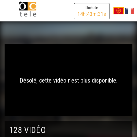
Dirècte
14
h:
43
m:
31
s
Désolé, cette vidéo n'est plus disponible.
128 VIDÉO