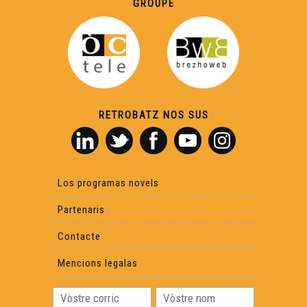
GROUPE
Manufacture Verbale (1)
Luc Aussibal
RETROBATZ NOS SUS
Canta Se Gausas
Maishanta Lenga & Amassa
Los programas novels
Partenaris
Saps (2)
Contacte
Mencions legalas
Lo Barrut - L'Ombra de Mai