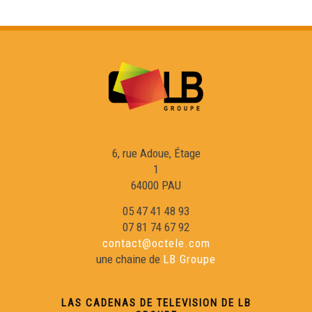
Eric Fraj 02
Sylvain Roux :
Eric Fraj : Marinièr
6, rue Adoue, Étage
1
Lambrusquera : A la claror deu reve
64000 PAU
05 47 41 48 93
Gargamas (1)
07 81 74 67 92
contact@octele.com
une chaine de
LB Groupe
En Gaouach : La Mau Maridèia
LAS CADENAS DE TELEVISION DE LB
Duo Peuch-Deltheil 01 : Valse à Marie