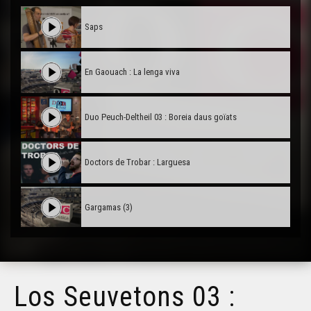
Saps
En Gaouach : La lenga viva
Duo Peuch-Deltheil 03 : Boreia daus goïats
Doctors de Trobar : Larguesa
Gargamas (3)
Gargamas (2)
Los Seuvetons 03 :
Hestiv'Òc