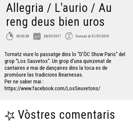
Allegria / L'aurio / Au
Croc'stane (2)
reng deus bien uros
Lambrusquera - Era Sauta Banassa
00:05:38
28/07/2017
Duscas al 31/07/2019
Trio ERMS, extrait de la creacion "Indians"
Tornatz viure lo passatge dins lo "D'ÒC Show Paris" del
grop "Los Sauvetos". Un grop d'una quinzenat de
cantaires e mai de dançaires dins la toca es de
Muriel Batbie Castell
promòure las tradicions Bearnesas.
Per ne saber mai :
https://www.facebook.com/LosSeuvetons/
Croc'stane (1)
Vòstres comentaris
Yan Cozian : L'estaca
Eths Bandolets