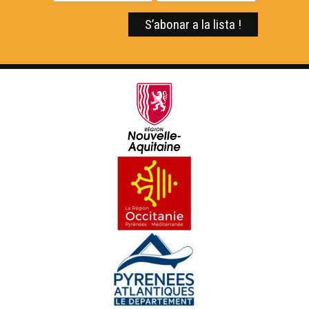
Amassa 02 : D'aquèths charmans endrets d'amor
Pastorala de Bedós
Yan Cozian
Maishanta lenga : Era Sauta Banassa
Croc'stane (3)
Doctors de Trobar
Maishanta Lenga : Los Hilhs de la Montanha