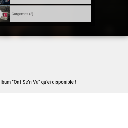
Gargamas (3)
Gargamas (2)
Hestiv'Òc
Croc'stane (2)
bum "Ont Se'n Va" qu'ei disponible !
Lambrusquera - Era Sauta Banassa
Trio ERMS, extrait de la creacion "Indians"
Muriel Batbie Castell