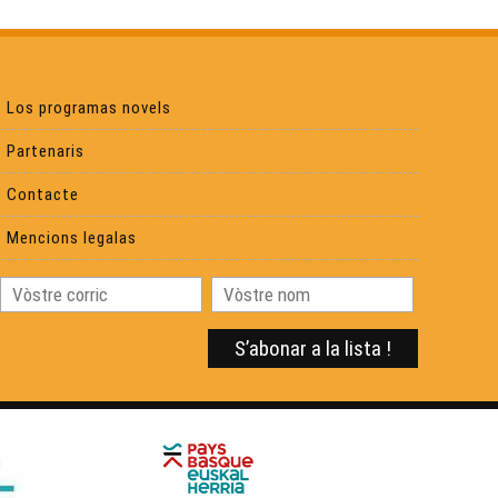
Croc'stane (1)
Los programas novels
Yan Cozian : L'estaca
Partenaris
Contacte
Eths Bandolets
Mencions legalas
Eric Fraj 02
Sylvain Roux :
Eric Fraj : Marinièr
Lambrusquera : A la claror deu reve