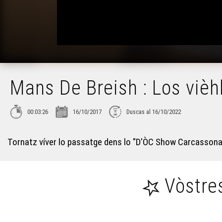
Mans De Breish : Los vièh
00:03:26
16/10/2017
Duscas al 16/10/2022
Tornatz víver lo passatge dens lo "D'ÒC Show Carcassona" 
Vòstre