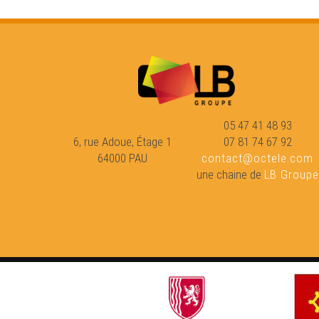
05 47 41 48 93
6, rue Adoue, Étage 1
07 81 74 67 92
64000 PAU
contact@octele.com
une chaine de
LB Groupe