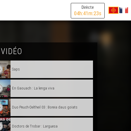
Dirècte
04
h:
41
m:
23
s
 VIDÉO
Saps
En Gaouach : La lenga viva
Duo Peuch-Deltheil 03 : Boreia daus goïats
Doctors de Trobar : Larguesa