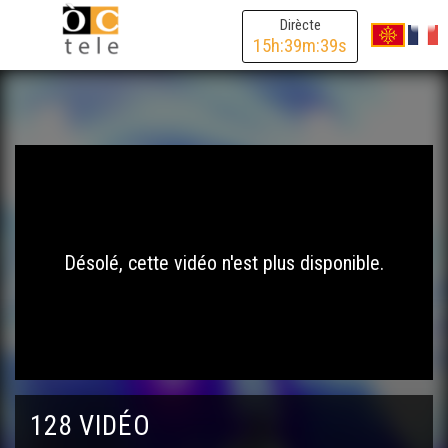
Dirècte
15
h:
39
m:
39
s
Désolé, cette vidéo n'est plus disponible.
128 VIDÉO