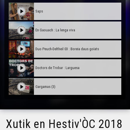
Saps
En Gaouach : La lenga viva
Duo Peuch-Deltheil 03 : Boreia daus goïats
Doctors de Trobar : Larguesa
Gargamas (3)
Gargamas (2)
Xutik en Hestiv'ÒC 2018
Hestiv'Òc