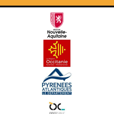
Amassa 02 : D'aquèths charmans endrets d'amor
Pastorala de Bedós
Yan Cozian
Maishanta lenga : Era Sauta Banassa
Croc'stane (3)
Doctors de Trobar
Maishanta Lenga : Los Hilhs de la Montanha