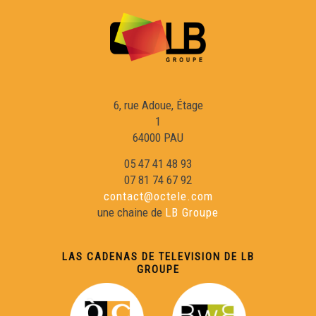
Eric Fraj 02
Sylvain Roux :
6, rue Adoue, Étage
1
Eric Fraj : Marinièr
64000 PAU
05 47 41 48 93
Lambrusquera : A la claror deu reve
07 81 74 67 92
contact@octele.com
une chaine de
LB Groupe
Gargamas (1)
LAS CADENAS DE TELEVISION DE LB
En Gaouach : La Mau Maridèia
GROUPE
Duo Peuch-Deltheil 01 : Valse à Marie