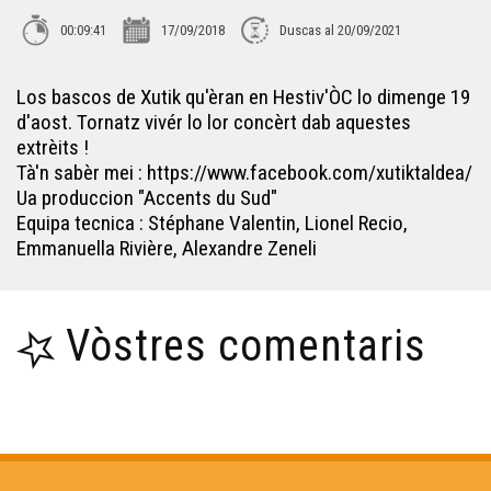
00:09:41
17/09/2018
Duscas al 20/09/2021
Croc'stane (2)
Los bascos de Xutik qu'èran en Hestiv'ÒC lo dimenge 19
d'aost. Tornatz vivér lo lor concèrt dab aquestes
Lambrusquera - Era Sauta Banassa
extrèits !
Tà'n sabèr mei : https://www.facebook.com/xutiktaldea/
Trio ERMS, extrait de la creacion "Indians"
Ua produccion "Accents du Sud"
Equipa tecnica : Stéphane Valentin, Lionel Recio,
Emmanuella Rivière, Alexandre Zeneli
Muriel Batbie Castell
Vòstres comentaris
Croc'stane (1)
Yan Cozian : L'estaca
Eths Bandolets