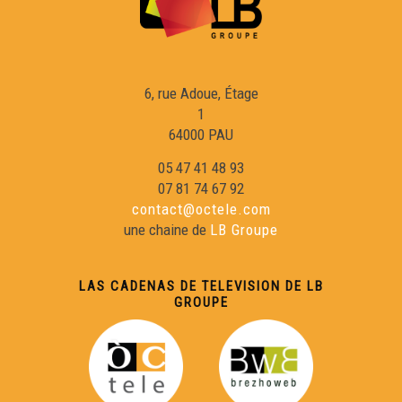
Benjamin Assié - Cara e Cara
6, rue Adoue, Étage
Bernard Uthurry - Cara e Cara
1
64000 PAU
Georges Labazée (2) - Cara e Cara
05 47 41 48 93
07 81 74 67 92
contact@octele.com
Isabelle Piquemal - Cara e Cara
une chaine de
LB Groupe
LAS CADENAS DE TELEVISION DE LB
GROUPE