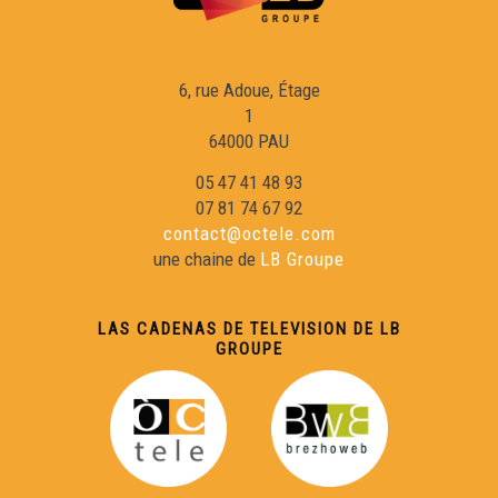
Ives Durand - Cara e Cara
Sylvain Camborde - Cara e Cara
6, rue Adoue, Étage
1
64000 PAU
Joan-Francés Lafont - Cara e Cara
05 47 41 48 93
07 81 74 67 92
Patrick Lasseube - Cara e Cara
contact@octele.com
une chaine de
LB Groupe
Melania Laupies - Cara e Cara
LAS CADENAS DE TELEVISION DE LB
GROUPE
Joan-Loís Blenet - Cara e Cara
Isabelle François - Cara e Cara