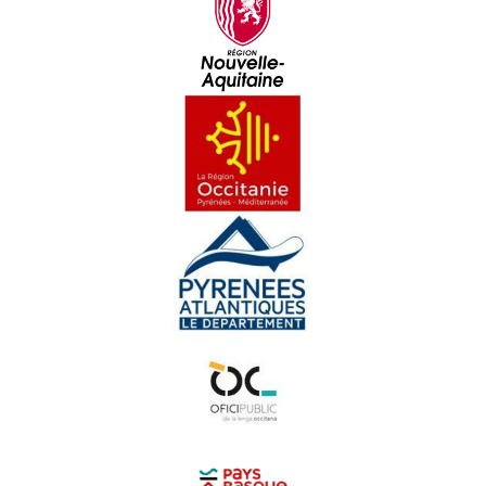
Joan-Ives Agard - Cara e Cara
Lisa Gròs - Cara e Cara
Jean-Jacques Casteret - Cara e Cara
Alan Marc - Cara e Cara
Simone Anglade - Cara e Cara
André Valadier - Cara e Cara
Benaset Dazeàs - Cara e Cara