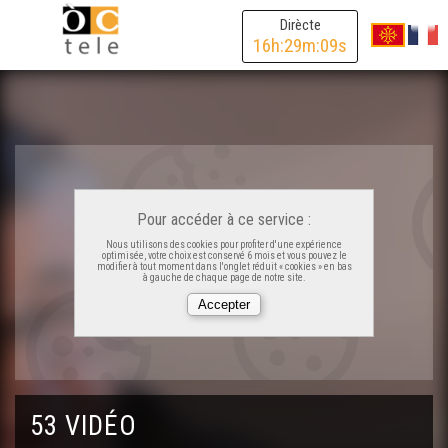
Dirècte
16
h:
29
m:
09
s
Pour accéder à ce service :
Nous utilisons des cookies pour profiter d'une expérience
optimisée, votre choix est conservé 6 mois et vous pouvez le
modifier à tout moment dans l'onglet réduit « cookies » en bas
à gauche de chaque page de notre site.
Georges Labazée - Cara e Cara
Jean Lassalle - Cara e Cara
53 VIDÉO
Guilhèm Latrubesse - Cara e Cara