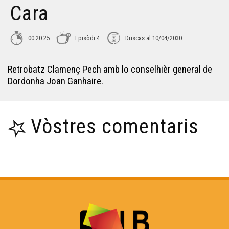
Cara
Didier Fois - Cara e Cara
00:20:25
Episòdi 4
Duscas al 10/04/2030
Julien Bayssac - Cara e Cara
Retrobatz Clamenç Pech amb lo conselhièr general de
Dordonha Joan Ganhaire.
Guillaume Lopez - Cara e Cara
Vòstres comentaris
Jean-Luc Lagrave - Cara e Cara
Baptiste Labenne - Cara e Cara
Irène Guilhendou - Cara e Cara