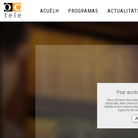
ACUÈLH
PROGRAMAS
ACTUALITAT
Pour accéd
Nous utilisons des cooki
optimisée, votre choix es
modifier à tout moment dan
à gauche de cha