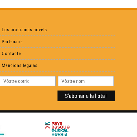
Irène Guilhendou - Cara e Cara
Ives Durand - Cara e Cara
Los programas novels
Partenaris
Sylvain Camborde - Cara e Cara
Contacte
Joan-Francés Lafont - Cara e Cara
Mencions legalas
Patrick Lasseube - Cara e Cara
Melania Laupies - Cara e Cara
Joan-Loís Blenet - Cara e Cara