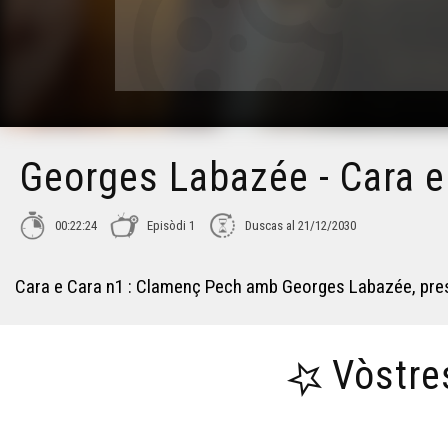
Georges Labazée - Cara e
00:22:24
Episòdi 1
Duscas al 21/12/2030
Cara e Cara n1 : Clamenç Pech amb Georges Labazée, presi
Vòstre