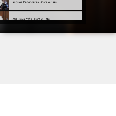
Jacques Pédehontaà - Cara e Cara
Sèrgi Javaloyès - Cara e Cara
Didier Fois - Cara e Cara
Julien Bayssac - Cara e Cara
Guillaume Lopez - Cara e Cara
Jean-Luc Lagrave - Cara e Cara
Baptiste Labenne - Cara e Cara