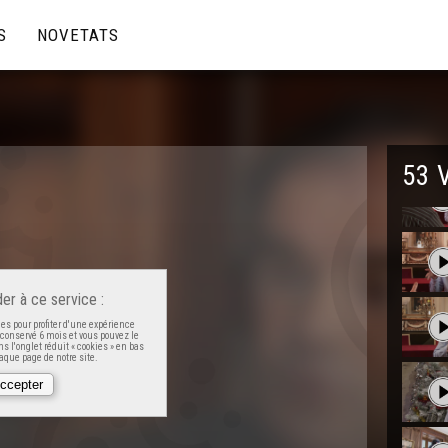
S
NOVETATS
53 
er à ce service :
es pour profiter d'une expérience
t conservé 6 mois et vous pouvez le
s l'onglet réduit « cookies » en bas
que page de notre site.