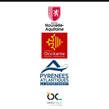
Lisa Gròs - Cara e Cara
Jean-Jacques Casteret - Cara e Cara
Alan Marc - Cara e Cara
Simone Anglade - Cara e Cara
André Valadier - Cara e Cara
Benaset Dazeàs - Cara e Cara
Adelina Gonzalez - Cara e Cara