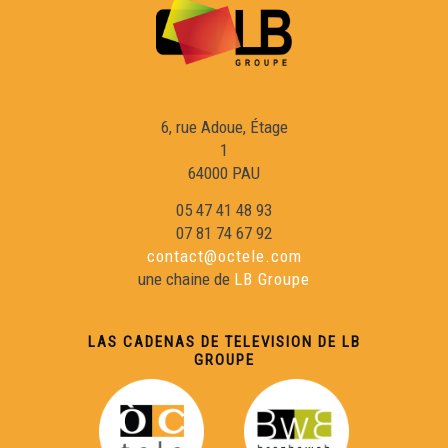
Sylvain Camborde - Cara e Cara
Joan-Francés Lafont - Cara e Cara
6, rue Adoue, Étage
Patrick Lasseube - Cara e Cara
1
64000 PAU
Melania Laupies - Cara e Cara
05 47 41 48 93
07 81 74 67 92
contact@octele.com
Joan-Loís Blenet - Cara e Cara
une chaine de
LB Groupe
Isabelle François - Cara e Cara
LAS CADENAS DE TELEVISION DE LB
GROUPE
Manu Théron - Cara e Cara