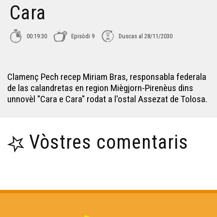
Didier Fois - Cara e Cara
Cara
Julien Bayssac - Cara e Cara
00:19:30
Episòdi 9
Duscas al 28/11/2030
Guillaume Lopez - Cara e Cara
Clamenç Pech recep Miriam Bras, responsabla federala
de las calandretas en region Miègjorn-Pirenèus dins
Jean-Luc Lagrave - Cara e Cara
unnovèl "Cara e Cara" rodat a l'ostal Assezat de Tolosa.
Baptiste Labenne - Cara e Cara
Vòstres comentaris
Irène Guilhendou - Cara e Cara
Ives Durand - Cara e Cara