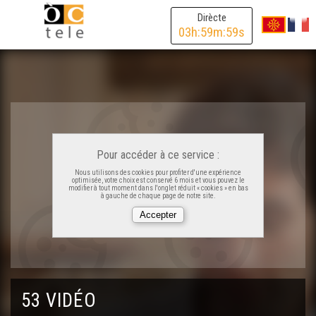
Dirècte
03
h:
59
m:
59
s
Pour accéder à ce service :
Nous utilisons des cookies pour profiter d'une expérience
Georges Labazée - Cara e Cara
optimisée, votre choix est conservé 6 mois et vous pouvez le
modifier à tout moment dans l'onglet réduit « cookies » en bas
à gauche de chaque page de notre site.
Jean Lassalle - Cara e Cara
Guilhèm Latrubesse - Cara e Cara
53 VIDÉO
Joan Ganhaire - Cara e Cara