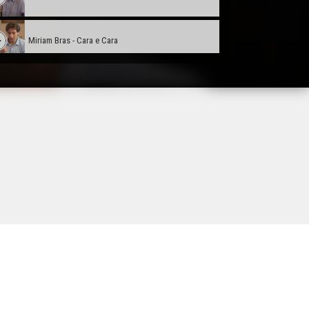
Miriam Bras - Cara e Cara
Pascal Caumont - Cara e Cara
Jacques Pédehontaà - Cara e Cara
Sèrgi Javaloyès - Cara e Cara
Didier Fois - Cara e Cara
Julien Bayssac - Cara e Cara