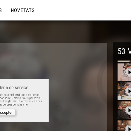
S
NOVETATS
53 
er à ce service :
es pour profiter d'une expérience
t conservé 6 mois et vous pouvez le
s l'onglet réduit « cookies » en bas
que page de notre site.