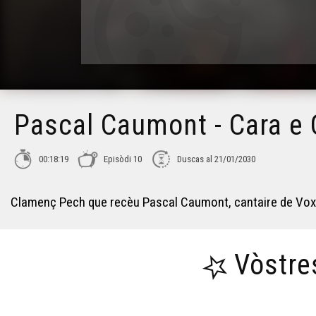
Pascal Caumont - Cara e 
00:18:19
Episòdi 10
Duscas al 21/01/2030
Clamenç Pech que recèu Pascal Caumont, cantaire de Vox Bi
Vòstre