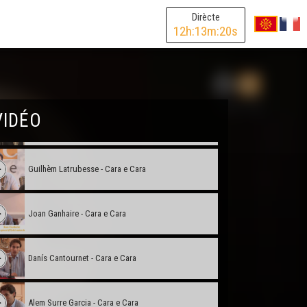
Dirècte
12
h:
13
m:
20
s
Georges Labazée - Cara e Cara
VIDÉO
Jean Lassalle - Cara e Cara
Guilhèm Latrubesse - Cara e Cara
Joan Ganhaire - Cara e Cara
Danís Cantournet - Cara e Cara
Alem Surre Garcia - Cara e Cara