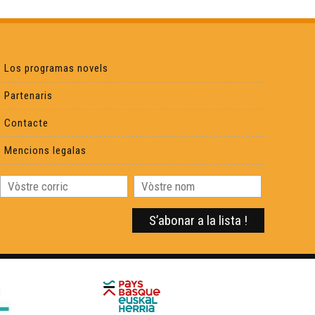
Guillaume Lopez - Cara e Cara
Jean-Luc Lagrave - Cara e Cara
Los programas novels
Baptiste Labenne - Cara e Cara
Partenaris
Contacte
Irène Guilhendou - Cara e Cara
Mencions legalas
Ives Durand - Cara e Cara
Sylvain Camborde - Cara e Cara
Joan-Francés Lafont - Cara e Cara