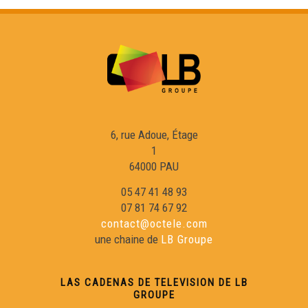
Nadège Pehau - Cara e Cara
David Bordes - Cara e Cara
Lucie Longué - Cara e Cara
6, rue Adoue, Étage
1
Hervé Couture - Cara e Cara
64000 PAU
05 47 41 48 93
Anne-Marie ROTH - Cara e Cara
07 81 74 67 92
contact@octele.com
une chaine de
LB Groupe
Benjamin Assié - Cara e Cara
LAS CADENAS DE TELEVISION DE LB
Bernard Uthurry - Cara e Cara
GROUPE