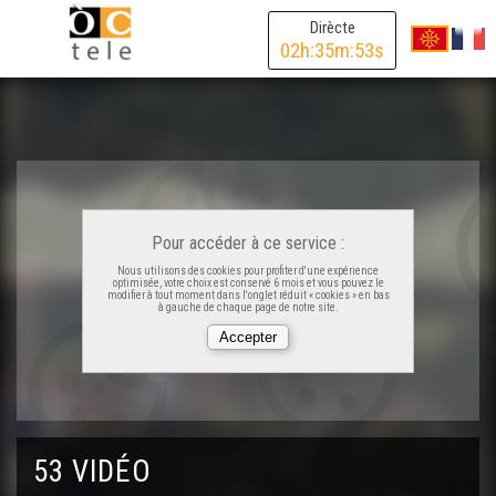
Manu Théron - Cara e Cara
Dirècte
02
h:
35
m:
53
s
Benjamin Assié (brac) - Cara e Cara
Bernard Vauriac - Cara e Cara
Monica Burg - Cara e Cara
Pour accéder à ce service :
Nous utilisons des cookies pour profiter d'une expérience
optimisée, votre choix est conservé 6 mois et vous pouvez le
Patrick Ratinaud - Cara e Cara
modifier à tout moment dans l'onglet réduit « cookies » en bas
à gauche de chaque page de notre site.
Sandra Juan - Cara e Cara
Claudi Alranq - Cara e Cara
53 VIDÉO