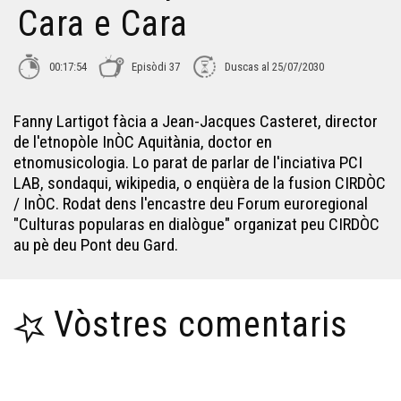
Cara e Cara
Adelina Gonzalez - Cara e Cara
00:17:54
Episòdi 37
Duscas al 25/07/2030
Pierre Salles - Cara e Cara
Fanny Lartigot fàcia a Jean-Jacques Casteret, director
Vincenç Javaloyès - Cara e Cara
de l'etnopòle InÒC Aquitània, doctor en
etnomusicologia. Lo parat de parlar de l'inciativa PCI
LAB, sondaqui, wikipedia, o enqüèra de la fusion CIRDÒC
Joan Francés Tisnèr - Cara e Cara
/ InÒC. Rodat dens l'encastre deu Forum euroregional
"Culturas popularas en dialògue" organizat peu CIRDÒC
au pè deu Pont deu Gard.
Sèrgi Mauhourat - Cara e Cara
Julie Courtadiou - Cara e Cara
Vòstres comentaris
Olivier Pédezert - Cara e Cara