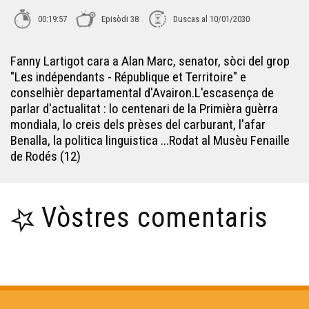
Pierre Salles - Cara e Cara
00:19:57
Episòdi 38
Duscas al 10/01/2030
Fanny Lartigot cara a Alan Marc, senator, sòci del grop
Vincenç Javaloyès - Cara e Cara
"Les indépendants - République et Territoire" e
conselhièr departamental d'Avairon.L'escasença de
Joan Francés Tisnèr - Cara e Cara
parlar d'actualitat : lo centenari de la Primièra guèrra
mondiala, lo creis dels prèses del carburant, l'afar
Benalla, la politica linguistica ...Rodat al Musèu Fenaille
Sèrgi Mauhourat - Cara e Cara
de Rodés (12)
Julie Courtadiou - Cara e Cara
Vòstres comentaris
Olivier Pédezert - Cara e Cara
Nadège Pehau - Cara e Cara