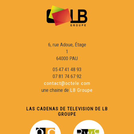
David Bordes - Cara e Cara
Lucie Longué - Cara e Cara
6, rue Adoue, Étage
Hervé Couture - Cara e Cara
1
64000 PAU
Anne-Marie ROTH - Cara e Cara
05 47 41 48 93
07 81 74 67 92
contact@octele.com
Benjamin Assié - Cara e Cara
une chaine de
LB Groupe
Bernard Uthurry - Cara e Cara
LAS CADENAS DE TELEVISION DE LB
GROUPE
Georges Labazée (2) - Cara e Cara