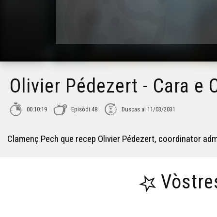
Olivier Pédezert - Cara e 
00:10:19
Episòdi 48
Duscas al 11/03/2031
Clamenç Pech que recep Olivier Pédezert, coordinator admi
Vòstre