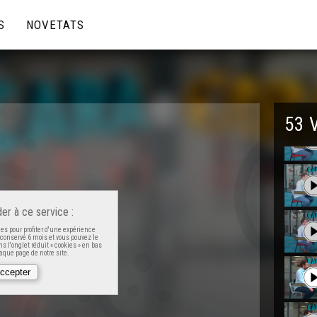
S
NOVETATS
53 
er à ce service :
es pour profiter d'une expérience
t conservé 6 mois et vous pouvez le
s l'onglet réduit « cookies » en bas
que page de notre site.