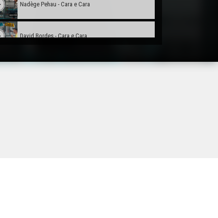
Nadège Pehau - Cara e Cara
David Bordes - Cara e Cara
Lucie Longué - Cara e Cara
Hervé Couture - Cara e Cara
Anne-Marie ROTH - Cara e Cara
Benjamin Assié - Cara e Cara
Bernard Uthurry - Cara e Cara