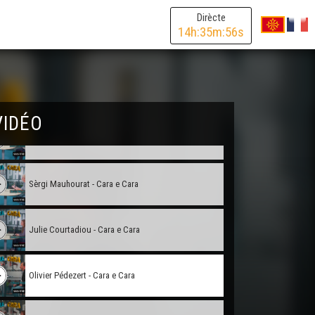
Adelina Gonzalez - Cara e Cara
Dirècte
14
h:
35
m:
56
s
Pierre Salles - Cara e Cara
Vincenç Javaloyès - Cara e Cara
VIDÉO
Joan Francés Tisnèr - Cara e Cara
Sèrgi Mauhourat - Cara e Cara
Julie Courtadiou - Cara e Cara
Olivier Pédezert - Cara e Cara