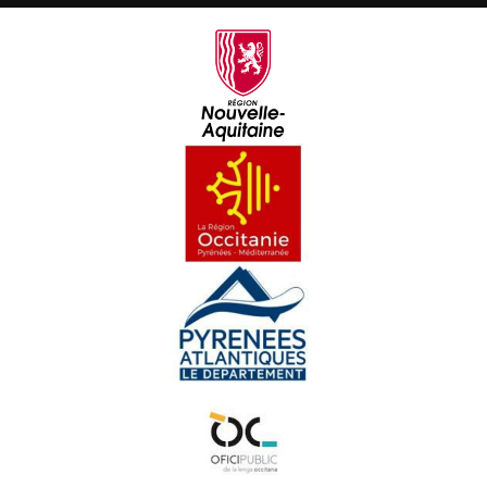
Pierre Salles - Cara e Cara
Vincenç Javaloyès - Cara e Cara
Joan Francés Tisnèr - Cara e Cara
Sèrgi Mauhourat - Cara e Cara
Julie Courtadiou - Cara e Cara
Olivier Pédezert - Cara e Cara
Nadège Pehau - Cara e Cara