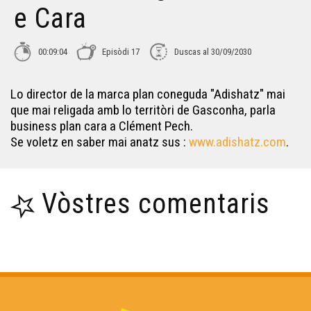
e Cara
Sylvain Camborde - Cara e Cara
00:09:04
Episòdi 17
Duscas al 30/09/2030
Joan-Francés Lafont - Cara e Cara
Lo director de la marca plan coneguda "Adishatz" mai
que mai religada amb lo territòri de Gasconha, parla
Patrick Lasseube - Cara e Cara
business plan cara a Clément Pech.
Se voletz en saber mai anatz sus :
www.adishatz.com
.
Melania Laupies - Cara e Cara
Vòstres comentaris
Joan-Loís Blenet - Cara e Cara
Isabelle François - Cara e Cara
Manu Théron - Cara e Cara