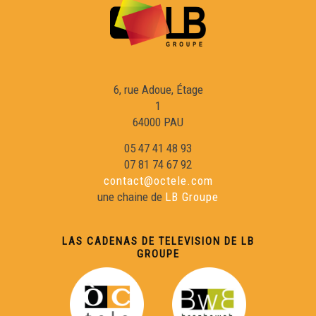
Benjamin Assié (brac) - Cara e Cara
Bernard Vauriac - Cara e Cara
6, rue Adoue, Étage
1
64000 PAU
Monica Burg - Cara e Cara
05 47 41 48 93
07 81 74 67 92
Patrick Ratinaud - Cara e Cara
contact@octele.com
une chaine de
LB Groupe
Sandra Juan - Cara e Cara
LAS CADENAS DE TELEVISION DE LB
GROUPE
Claudi Alranq - Cara e Cara
Joan-Ives Agard - Cara e Cara