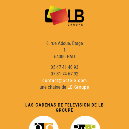
Adelina Gonzalez - Cara e Cara
Pierre Salles - Cara e Cara
6, rue Adoue, Étage
1
Vincenç Javaloyès - Cara e Cara
64000 PAU
05 47 41 48 93
Joan Francés Tisnèr - Cara e Cara
07 81 74 67 92
contact@octele.com
une chaine de
LB Groupe
Sèrgi Mauhourat - Cara e Cara
LAS CADENAS DE TELEVISION DE LB
Julie Courtadiou - Cara e Cara
GROUPE
Olivier Pédezert - Cara e Cara