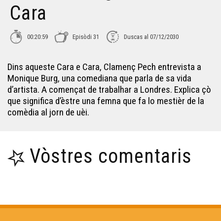
Cara
Joan-Ives Agard - Cara e Cara
00:20:59
Episòdi 31
Duscas al 07/12/2030
Lisa Gròs - Cara e Cara
Dins aqueste Cara e Cara, Clamenç Pech entrevista a
Monique Burg, una comediana que parla de sa vida
Jean-Jacques Casteret - Cara e Cara
d’artista. A començat de trabalhar a Londres. Explica çò
que significa d’èstre una femna que fa lo mestièr de la
comèdia al jorn de uèi.
Alan Marc - Cara e Cara
Vòstres comentaris
Simone Anglade - Cara e Cara
André Valadier - Cara e Cara
Benaset Dazeàs - Cara e Cara