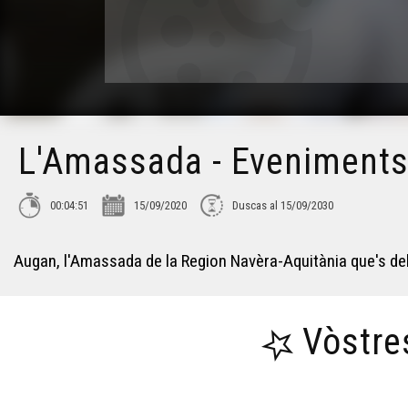
L'Amassada - Eveniment
00:04:51
15/09/2020
Duscas al 15/09/2030
Augan, l'Amassada de la Region Navèra-Aquitània que's d
Vòstre