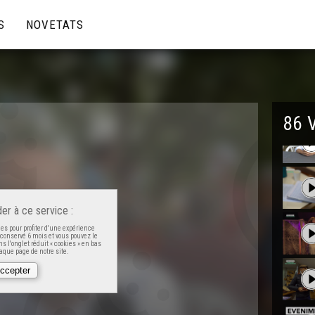
S
NOVETATS
86 
er à ce service :
es pour profiter d'une expérience
t conservé 6 mois et vous pouvez le
s l'onglet réduit « cookies » en bas
que page de notre site.