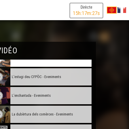
Carnaval Biarnés - Eveniments
Dirècte
15
h:
17
m:
27
s
Carnaval de Limós - Eveniments
Adiu Joan-Pau Verdier ! - Eveniments
VIDÉO
L'Amassada - Eveniments
L'estagi deu CFPÒC - Eveniments
L'enchantada - Eveniments
La dubèrtura dels comèrces - Eveniments