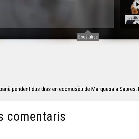
Sous-titres
s
ebanè pendent dus dias en ecomusèu de Marquesa a Sabres. M
s comentaris