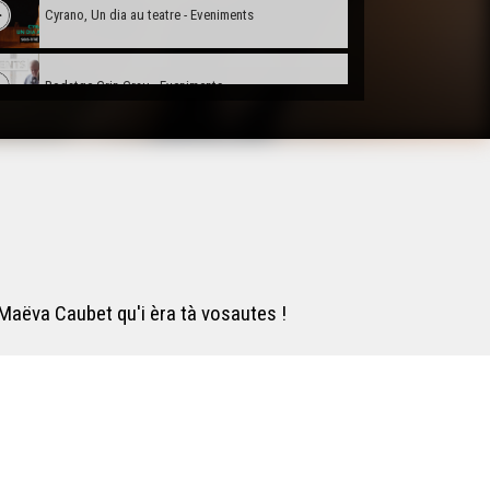
Cyrano, Un dia au teatre - Eveniments
Rodatge Crin-Crau - Eveniments
Archius departementaus de Las Lanas - Eveniments
Lo (petit) Rambalh de Sent-Martin - Eveniments
Molière face Sud - Eveniments
aëva Caubet qu'i èra tà vosautes !
Manifestacions en favor de la lei Molac - Eveniments
Concors bigordan d'expression gascona 2021 -
Eveniments