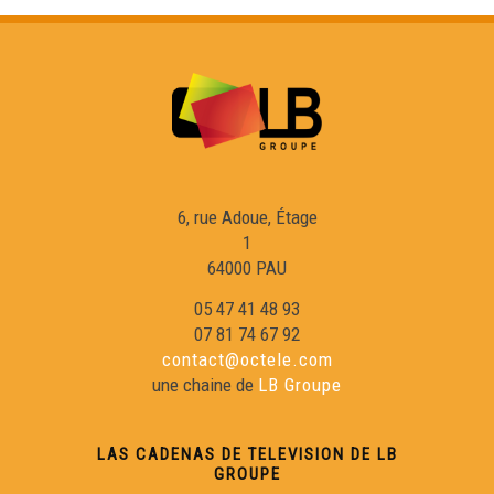
Landes Émotions - Eveniments
Asta’folk - Eveniments
Jornada Escrivans - Eveniments
6, rue Adoue, Étage
Serada tà Radio Oloron - Eveniments
1
64000 PAU
Carnaval Biarnés 2024 - Eveniments
05 47 41 48 93
07 81 74 67 92
contact@octele.com
Prima occitana a Peçac - Eveniments
une chaine de
LB Groupe
La Passem 2024 - Eveniments
LAS CADENAS DE TELEVISION DE LB
GROUPE