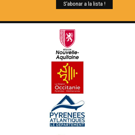
Nadau au Grand Rex - Eveniments
Las Hèstas de Baiona - Eveniments
La Setmana Mondiau de la Gasconha - Eveniments
Hestiv'òc 2025 - Eveniments
Vitatges de Juranson en Hèsta - Eveniments
L'Estivada de 2025 - Eveniments
Los Encontres d'Astahòrt de 2025 - Eveniments