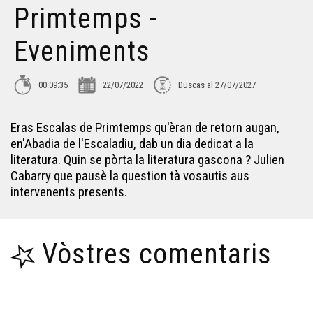
Odyssée Dordonha - Eveniments
Primtemps -
Eveniments
Lo primtemps de l'arribèra 2023 - Eveniments
00:09:35
22/07/2022
Duscas al 27/07/2027
Best of Eveniments 2022 - Eveniments
Eras Escalas de Primtemps qu'èran de retorn augan,
Festenau Bolega 2023 - Eveniments
en'Abadia de l'Escaladiu, dab un dia dedicat a la
literatura. Quin se pòrta la literatura gascona ? Julien
Cabarry que pausè la question tà vosautis aus
Ajac de Bandiat - Eveniments
intervenents presents.
Los 30 ans de la calandreta de Lescar - Eveniments
Vòstres comentaris
Generacion Paratge - Eveniments