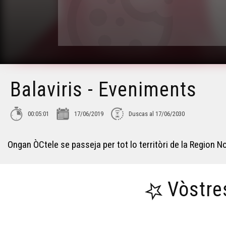
Balaviris - Eveniments
00:05:01
17/06/2019
Duscas al 17/06/2030
Ongan ÒCtele se passeja per tot lo territòri de la Region
Vòstre