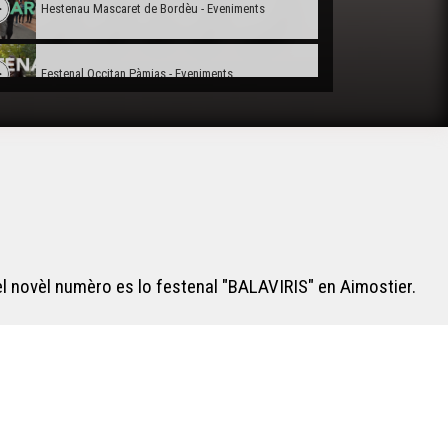
Hestenau Mascaret de Bordèu - Eveniments
Festenal Occitan Pàmias - Eveniments
L'espectacle Jan de l'Ors - Eveniments
Un Nadau Paulin - Eveniments
Passejada a Anglet - Eveniments
el novèl numèro es lo festenal "BALAVIRIS" en Aimostier.
Trad'hivernales - Eveniments
Carnaval Biarnés - Eveniments