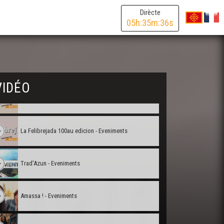
Hestiv'Òc de Nèu 2018 - Eveniments
Dirècte
05
h:
35
m:
36
s
Los J'ÒCS Calandreta - Eveniments
Balaviris - Eveniments
VIDÉO
Balad'òc Tula - Eveniments
La Felibrejada 100au edicion - Eveniments
Trad'Azun - Eveniments
Amassa ! - Eveniments