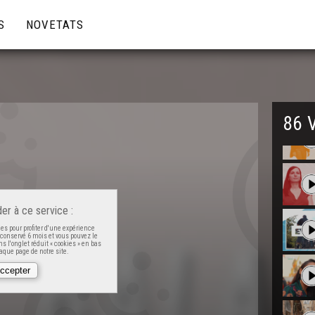
S
NOVETATS
86 
er à ce service :
es pour profiter d'une expérience
t conservé 6 mois et vous pouvez le
s l'onglet réduit « cookies » en bas
que page de notre site.