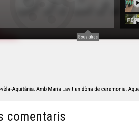
Sous-titres
 Novèla-Aquitània. Amb Maria Lavit en dòna de ceremonia. Aqu
s comentaris