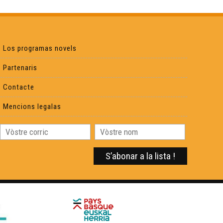
Carnaval de Limós - Eveniments
Adiu Joan-Pau Verdier ! - Eveniments
Los programas novels
Partenaris
L'Amassada - Eveniments
Contacte
L'estagi deu CFPÒC - Eveniments
Mencions legalas
L'enchantada - Eveniments
La dubèrtura dels comèrces - Eveniments
Cyrano, Un dia au teatre - Eveniments