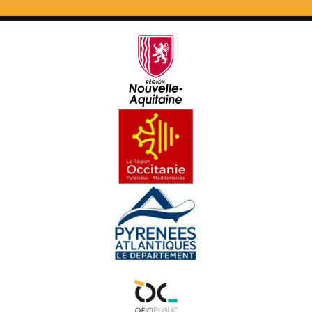
Hestau Pâques en Coulisses - Eveniments
Paratge a Bordelha - Eveniments
La Passem, Dusau edicion - Eveniments
Inauguracion de La Ciutat - Eveniments
Eras Escalas de Primtemps - Eveniments
Hestiv'Òc 2022 - Eveniments
Es Nadalet - Eveniments