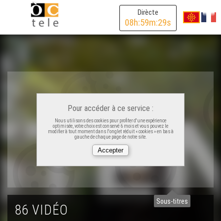
Balaviris - Eveniments
Dirècte
08
h:
59
m:
29
s
Balad'òc Tula - Eveniments
La Felibrejada 100au edicion - Eveniments
Trad'Azun - Eveniments
Pour accéder à ce service :
Nous utilisons des cookies pour profiter d'une expérience
optimisée, votre choix est conservé 6 mois et vous pouvez le
modifier à tout moment dans l'onglet réduit « cookies » en bas à
gauche de chaque page de notre site.
Amassa ! - Eveniments
Hestenau Mascaret de Bordèu - Eveniments
Sous-titres
Festenal Occitan Pàmias - Eveniments
86 VIDÉO