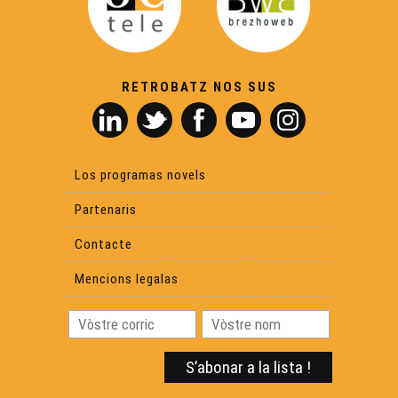
Hestiv'Òc - 17ena edicion - Eveniments
RETROBATZ NOS SUS
Festenau Dau Mont Gargan - Eveniments
Rencontras Occitanas - Festenal Bernard Lesfargues -
Eveniments
Los programas novels
Partenaris
Festenau Mascaret - Eveniments
Contacte
Rambalh de la Sent-Martin - Eveniments
Mencions legalas
Virabal - Eveniments
Rencontra d'autors a Periguërs - Eveniments