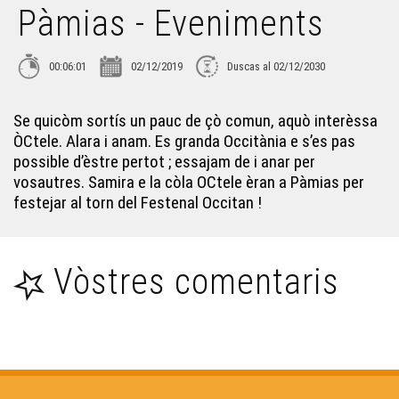
Pàmias - Eveniments
L'Amassada - Eveniments
00:06:01
02/12/2019
Duscas al 02/12/2030
L'estagi deu CFPÒC - Eveniments
Se quicòm sortís un pauc de çò comun, aquò interèssa
ÒCtele. Alara i anam. Es granda Occitània e s’es pas
L'enchantada - Eveniments
possible d’èstre pertot ; essajam de i anar per
vosautres. Samira e la còla OCtele èran a Pàmias per
festejar al torn del Festenal Occitan !
La dubèrtura dels comèrces - Eveniments
Cyrano, Un dia au teatre - Eveniments
Vòstres comentaris
Rodatge Crin-Crau - Eveniments
Archius departementaus de Las Lanas - Eveniments