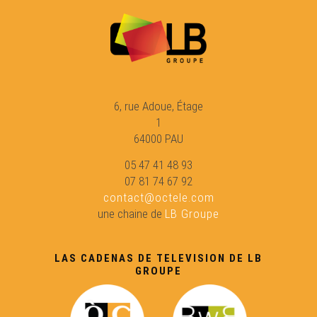
Lo (petit) Rambalh de Sent-Martin - Eveniments
Molière face Sud - Eveniments
6, rue Adoue, Étage
1
Manifestacions en favor de la lei Molac - Eveniments
64000 PAU
Concors bigordan d'expression gascona 2021 -
05 47 41 48 93
Eveniments
07 81 74 67 92
contact@octele.com
une chaine de
LB Groupe
Estagi doblatge - Eveniments
LAS CADENAS DE TELEVISION DE LB
Universitat occitana d'Estiu de Nimes - Eveniments
GROUPE
Lo festenau de Confolent - Eveniments