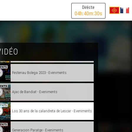
Dirècte
04
h:
40
m:
30
s
Odyssée Dordonha - Eveniments
Lo primtemps de l'arribèra 2023 - Eveniments
VIDÉO
Best of Eveniments 2022 - Eveniments
Festenau Bolega 2023 - Eveniments
Ajac de Bandiat - Eveniments
Los 30 ans de la calandreta de Lescar - Eveniments
Generacion Paratge - Eveniments