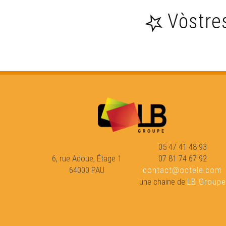
Vòstre
05 47 41 48 93
6, rue Adoue, Étage 1
07 81 74 67 92
64000 PAU
contact@octele.com
une chaine de
LB Groupe