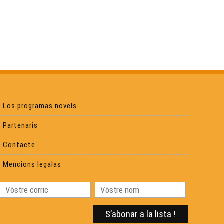
La Passem 2024 - Eveniments
Rencontras Occitanas d'Agen - Eveniments
Las Medievaus de Montaner - Eveniments
La Felibrejada de 2024 - Eveniments
Los programas novels
Partenaris
La Pastorala de Nadau d'Anglet - Eveniments
Contacte
Rugbí Pau–Vannes - Eveniments
Mencions legalas
Jornadas Pro : CERC - Eveniments