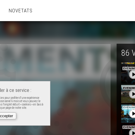
NOVETATS
86 
er à ce service :
es pour profiter d'une expérience
t conservé 6 mois et vous pouvez le
 l'onglet réduit « cookies » en bas à
que page de notre site.