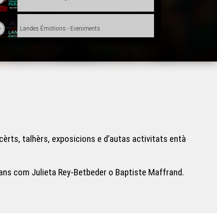
Landes Émotions - Eveniments
Asta’folk - Eveniments
Jornada Escrivans - Eveniments
Serada tà Radio Oloron - Eveniments
èrts, talhèrs, exposicions e d’autas activitats entà
Carnaval Biarnés 2024 - Eveniments
lans com Julieta Rey-Betbeder o Baptiste Maffrand.
Prima occitana a Peçac - Eveniments