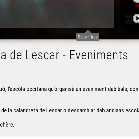
Sous-titres
ta de Lescar - Eveniments
uò, l’escòla occitana qu’organisè un eveniment dab bals, conc
t de la calandreta de Lescar o d’escambiar dab ancians esco
chère.