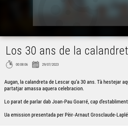
Los 30 ans de la calandre
00:08:06
29/07/2023
Augan, la calandreta de Lescar qu’a 30 ans. Tà hestejar aq
partatjar amassa aquera celebracion.
Lo parat de parlar dab Joan-Pau Goarré, cap d’establimen
Ua emission presentada per Pèir-Arnaut Grosclaude-Laplé