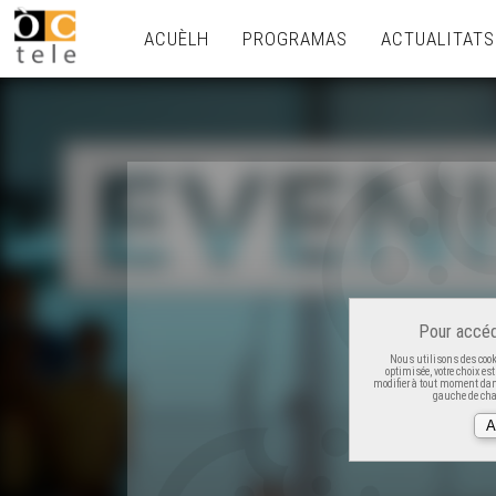
ACUÈLH
PROGRAMAS
ACTUALITATS
Pour accéd
Nous utilisons des cooki
optimisée, votre choix es
modifier à tout moment dans
gauche de cha