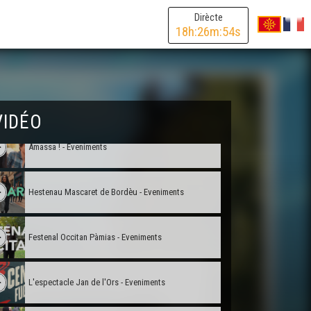
Balad'òc Tula - Eveniments
Dirècte
18
h:
26
m:
54
s
La Felibrejada 100au edicion - Eveniments
Trad'Azun - Eveniments
VIDÉO
Amassa ! - Eveniments
Hestenau Mascaret de Bordèu - Eveniments
Festenal Occitan Pàmias - Eveniments
L'espectacle Jan de l'Ors - Eveniments