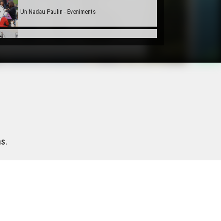
Un Nadau Paulin - Eveniments
Passejada a Anglet - Eveniments
Trad'hivernales - Eveniments
Carnaval Biarnés - Eveniments
s.
Carnaval de Limós - Eveniments
Adiu Joan-Pau Verdier ! - Eveniments
L'Amassada - Eveniments