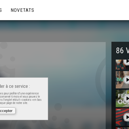
S
NOVETATS
86 
er à ce service :
es pour profiter d'une expérience
t conservé 6 mois et vous pouvez le
s l'onglet réduit « cookies » en bas
que page de notre site.