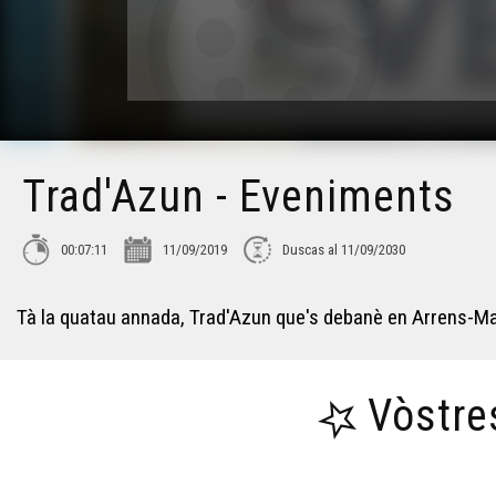
Trad'Azun - Eveniments
00:07:11
11/09/2019
Duscas al 11/09/2030
Tà la quatau annada, Trad'Azun que's debanè en Arrens-Mar
Vòstre