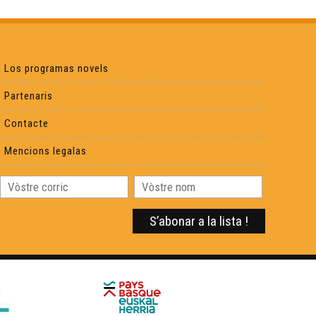
L'estagi deu CFPÒC - Eveniments
Los programas novels
L'enchantada - Eveniments
Partenaris
La dubèrtura dels comèrces - Eveniments
Contacte
Mencions legalas
Cyrano, Un dia au teatre - Eveniments
Rodatge Crin-Crau - Eveniments
Archius departementaus de Las Lanas - Eveniments
Lo (petit) Rambalh de Sent-Martin - Eveniments