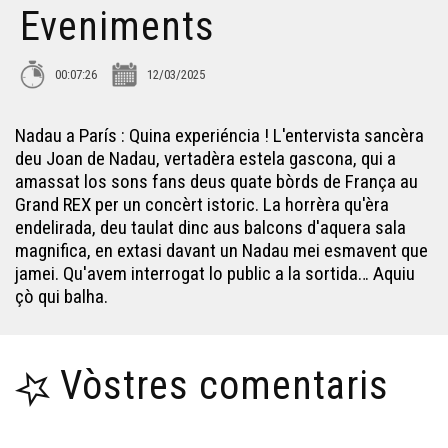
Hestiv'òc 2025 - Eveniments
Eveniments
Vitatges de Juranson en Hèsta - Eveniments
00:07:26
12/03/2025
Nadau a París : Quina experiéncia ! L'entervista sancèra
L'Estivada de 2025 - Eveniments
deu Joan de Nadau, vertadèra estela gascona, qui a
amassat los sons fans deus quate bòrds de França au
Grand REX per un concèrt istoric. La horrèra qu'èra
Los Encontres d'Astahòrt de 2025 - Eveniments
endelirada, deu taulat dinc aus balcons d'aquera sala
magnifica, en extasi davant un Nadau mei esmavent que
Jean dans Lassalle - Eveniments
jamei. Qu'avem interrogat lo public a la sortida… Aquiu
çò qui balha.
La Felibrejada de Sarlat de 2025 - Eveniments
Vòstres comentaris
Hèsta de l'Agricultura Paisana - Eveniments