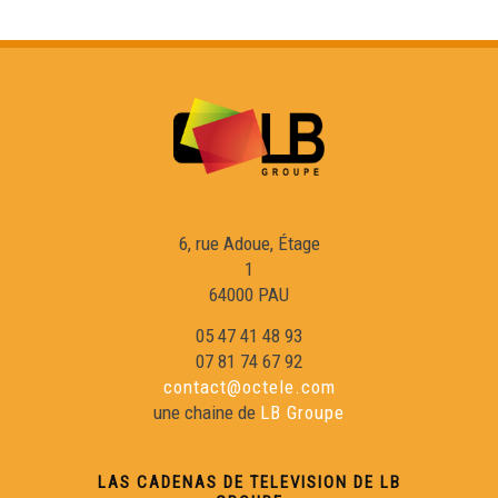
Les sifflantes - Eveniments
La Nuech dau Trad - Eveniments
L'Òmi Verd : Bladé a Bidaishe - Eveniments
En esperant la Passem - Eveniments
6, rue Adoue, Étage
1
64000 PAU
La Passem 2026 - Eveniments
05 47 41 48 93
07 81 74 67 92
Eveniments - Maiadas 2026
contact@octele.com
une chaine de
LB Groupe
Las Hèstas de Baiona : vila basca e gascona -
Eveniments
LAS CADENAS DE TELEVISION DE LB