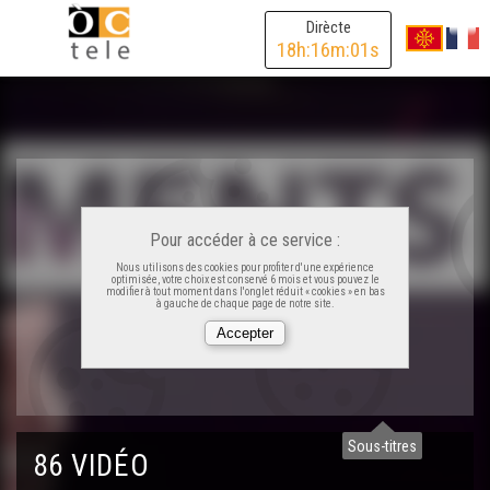
Dirècte
18
h:
16
m:
01
s
Carnaval Biarnés 2024 - Eveniments
Prima occitana a Peçac - Eveniments
La Passem 2024 - Eveniments
Pour accéder à ce service :
Nous utilisons des cookies pour profiter d'une expérience
Rencontras Occitanas d'Agen - Eveniments
optimisée, votre choix est conservé 6 mois et vous pouvez le
modifier à tout moment dans l'onglet réduit « cookies » en bas
à gauche de chaque page de notre site.
Las Medievaus de Montaner - Eveniments
La Felibrejada de 2024 - Eveniments
Sous-titres
86 VIDÉO
La Pastorala de Nadau d'Anglet - Eveniments