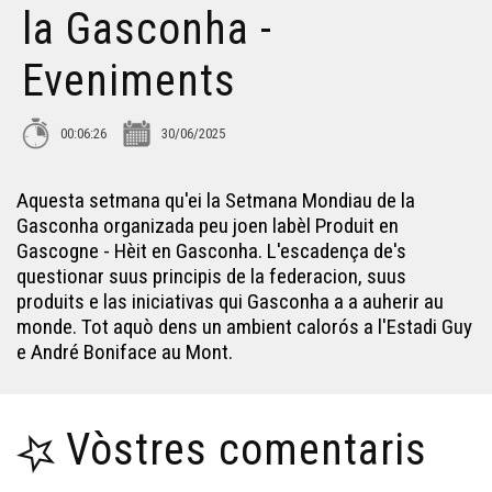
la Gasconha -
L'Estivada de 2025 - Eveniments
Eveniments
Los Encontres d'Astahòrt de 2025 - Eveniments
00:06:26
30/06/2025
Jean dans Lassalle - Eveniments
Aquesta setmana qu'ei la Setmana Mondiau de la
Gasconha organizada peu joen labèl Produit en
La Felibrejada de Sarlat de 2025 - Eveniments
Gascogne - Hèit en Gasconha. L'escadença de's
questionar suus principis de la federacion, suus
produits e las iniciativas qui Gasconha a a auherir au
Hèsta de l'Agricultura Paisana - Eveniments
monde. Tot aquò dens un ambient calorós a l'Estadi Guy
e André Boniface au Mont.
Les sifflantes - Eveniments
Vòstres comentaris
La Nuech dau Trad - Eveniments