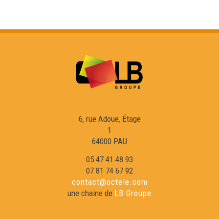
L'Òmi Verd : Bladé a Bidaishe - Eveniments
En esperant la Passem - Eveniments
La Passem 2026 - Eveniments
Eveniments - Maiadas 2026
6, rue Adoue, Étage
1
Las Hèstas de Baiona : vila basca e gascona -
64000 PAU
Eveniments
05 47 41 48 93
07 81 74 67 92
Carnaval de Brantòsme - Eveniments
contact@octele.com
une chaine de
LB Groupe