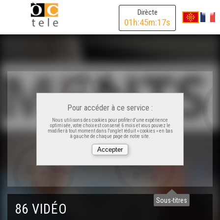
Prima occitana a Peçac - Eveniments
Dirècte
01
h:
45
m:
17
s
La Passem 2024 - Eveniments
Rencontras Occitanas d'Agen - Eveniments
Las Medievaus de Montaner - Eveniments
Pour accéder à ce service :
Nous utilisons des cookies pour profiter d'une expérience
optimisée, votre choix est conservé 6 mois et vous pouvez le
La Felibrejada de 2024 - Eveniments
modifier à tout moment dans l'onglet réduit « cookies » en bas
à gauche de chaque page de notre site.
La Pastorala de Nadau d'Anglet - Eveniments
Rugbí Pau–Vannes - Eveniments
Sous-titres
86 VIDÉO