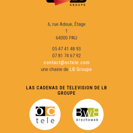
En esperant la Passem - Eveniments
6, rue Adoue, Étage
La Passem 2026 - Eveniments
1
64000 PAU
Eveniments - Maiadas 2026
05 47 41 48 93
07 81 74 67 92
contact@octele.com
Las Hèstas de Baiona : vila basca e gascona -
une chaine de
LB Groupe
Eveniments
Carnaval de Brantòsme - Eveniments
LAS CADENAS DE TELEVISION DE LB
GROUPE