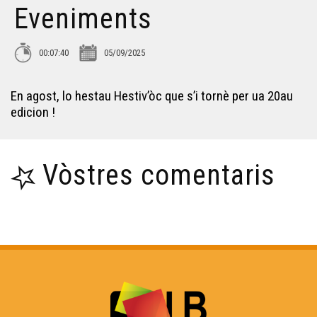
Eveniments
Los Encontres d'Astahòrt de 2025 - Eveniments
00:07:40
05/09/2025
Jean dans Lassalle - Eveniments
En agost, lo hestau Hestiv’òc que s’i tornè per ua 20au
La Felibrejada de Sarlat de 2025 - Eveniments
edicion !
Hèsta de l'Agricultura Paisana - Eveniments
Vòstres comentaris
Les sifflantes - Eveniments
La Nuech dau Trad - Eveniments
L'Òmi Verd : Bladé a Bidaishe - Eveniments