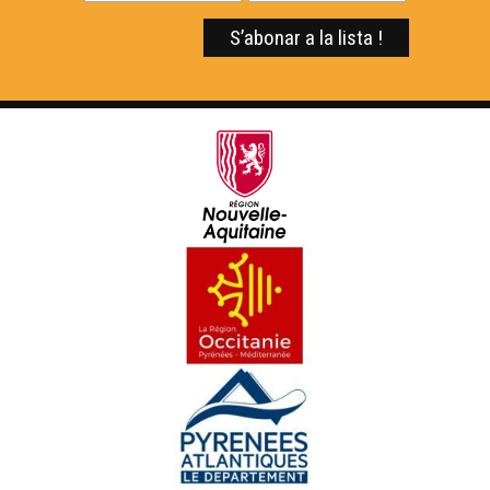
En esperant la Passem - Eveniments
La Passem 2026 - Eveniments
Eveniments - Maiadas 2026
Las Hèstas de Baiona : vila basca e gascona -
Eveniments
Carnaval de Brantòsme - Eveniments