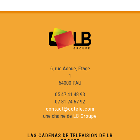
Los 40 ans deu Carnaval Biarnés - Eveniments
Nadau au Grand Rex - Eveniments
Las Hèstas de Baiona - Eveniments
La Setmana Mondiau de la Gasconha - Eveniments
6, rue Adoue, Étage
1
64000 PAU
Hestiv'òc 2025 - Eveniments
05 47 41 48 93
07 81 74 67 92
Vitatges de Juranson en Hèsta - Eveniments
contact@octele.com
une chaine de
LB Groupe
L'Estivada de 2025 - Eveniments
LAS CADENAS DE TELEVISION DE LB