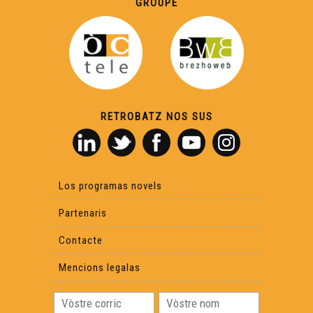
GROUPE
Los Encontres d'Astahòrt de 2025 - Eveniments
Jean dans Lassalle - Eveniments
La Felibrejada de Sarlat de 2025 - Eveniments
RETROBATZ NOS SUS
Hèsta de l'Agricultura Paisana - Eveniments
Los programas novels
Les sifflantes - Eveniments
Partenaris
Contacte
La Nuech dau Trad - Eveniments
Mencions legalas
L'Òmi Verd : Bladé a Bidaishe - Eveniments