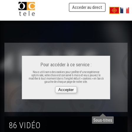
La Felibrejada de 2024 - Eveniments
Acceder au direct
La Pastorala de Nadau d'Anglet - Eveniments
Rugbí Pau–Vannes - Eveniments
Jornadas Pro : CERC - Eveniments
Pour accéder à ce service :
Nous utilisons des cookies pour profiter d'une expérience
optimisée, votre choix est conservé 6 mois et vous pouvez le
modifier à tout moment dans l'onglet réduit « cookies » en bas à
gauche de chaque page de notre site.
Los 40 ans deu Carnaval Biarnés - Eveniments
Nadau au Grand Rex - Eveniments
Sous-titres
Las Hèstas de Baiona - Eveniments
86 VIDÉO