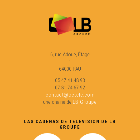
Las Hèstas de Baiona : vila basca e gascona -
Eveniments
Carnaval de Brantòsme - Eveniments
6, rue Adoue, Étage
1
64000 PAU
05 47 41 48 93
07 81 74 67 92
contact@octele.com
une chaine de
LB Groupe
LAS CADENAS DE TELEVISION DE LB
GROUPE