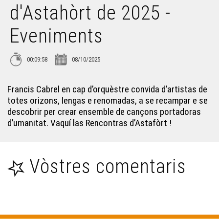
d'Astahòrt de 2025 -
Hèsta de l'Agricultura Paisana - Eveniments
Eveniments
Les sifflantes - Eveniments
00:09:58
08/10/2025
La Nuech dau Trad - Eveniments
Francis Cabrel en cap d’orquèstre convida d’artistas de
totes orizons, lengas e renomadas, a se recampar e se
descobrir per crear ensemble de cançons portadoras
L'Òmi Verd : Bladé a Bidaishe - Eveniments
d’umanitat. Vaquí las Rencontras d’Astafòrt !
En esperant la Passem - Eveniments
Vòstres comentaris
La Passem 2026 - Eveniments
Eveniments - Maiadas 2026