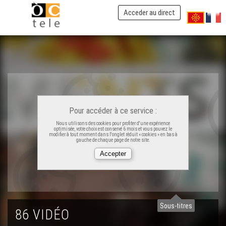
Acceder au direct
Asta’folk - Eveniments
Jornada Escrivans - Eveniments
Serada tà Radio Oloron - Eveniments
Pour accéder à ce service :
Carnaval Biarnés 2024 - Eveniments
Nous utilisons des cookies pour profiter d'une expérience
optimisée, votre choix est conservé 6 mois et vous pouvez le
modifier à tout moment dans l'onglet réduit « cookies » en bas à
gauche de chaque page de notre site.
Prima occitana a Peçac - Eveniments
La Passem 2024 - Eveniments
Sous-titres
86 VIDÉO
Rencontras Occitanas d'Agen - Eveniments