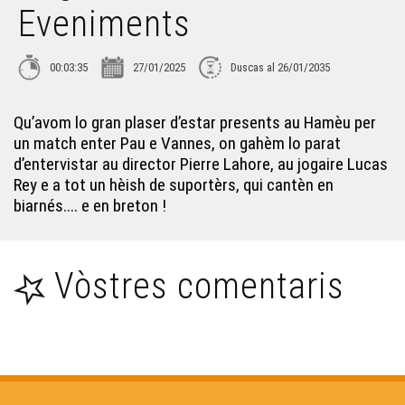
Eveniments
Las Hèstas de Baiona - Eveniments
00:03:35
27/01/2025
Duscas al 26/01/2035
La Setmana Mondiau de la Gasconha - Eveniments
Qu’avom lo gran plaser d’estar presents au Hamèu per
un match enter Pau e Vannes, on gahèm lo parat
d’entervistar au director Pierre Lahore, au jogaire Lucas
Hestiv'òc 2025 - Eveniments
Rey e a tot un hèish de suportèrs, qui cantèn en
biarnés.... e en breton !
Vitatges de Juranson en Hèsta - Eveniments
Vòstres comentaris
L'Estivada de 2025 - Eveniments
Los Encontres d'Astahòrt de 2025 - Eveniments
Jean dans Lassalle - Eveniments