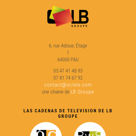
La Felibrejada de Sarlat de 2025 - Eveniments
Hèsta de l'Agricultura Paisana - Eveniments
6, rue Adoue, Étage
1
Les sifflantes - Eveniments
64000 PAU
05 47 41 48 93
07 81 74 67 92
La Nuech dau Trad - Eveniments
contact@octele.com
une chaine de
LB Groupe
L'Òmi Verd : Bladé a Bidaishe - Eveniments
LAS CADENAS DE TELEVISION DE LB
GROUPE
En esperant la Passem - Eveniments