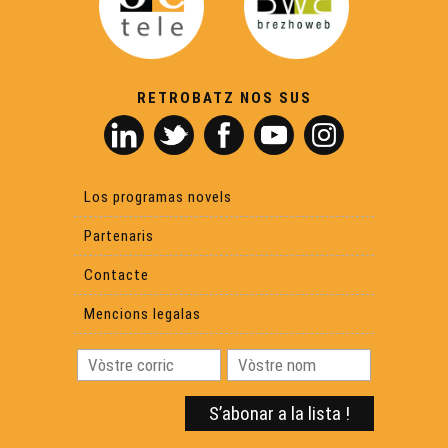
La Passem 2026 - Eveniments
Eveniments - Maiadas 2026
RETROBATZ NOS SUS
Las Hèstas de Baiona : vila basca e gascona -
Eveniments
Los programas novels
Carnaval de Brantòsme - Eveniments
Partenaris
Contacte
Mencions legalas