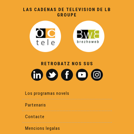
LAS CADENAS DE TELEVISION DE LB
GROUPE
L'Òmi Verd : Bladé a Bidaishe - Eveniments
En esperant la Passem - Eveniments
La Passem 2026 - Eveniments
RETROBATZ NOS SUS
Eveniments - Maiadas 2026
Las Hèstas de Baiona : vila basca e gascona -
Los programas novels
Eveniments
Partenaris
Carnaval de Brantòsme - Eveniments
Contacte
Mencions legalas