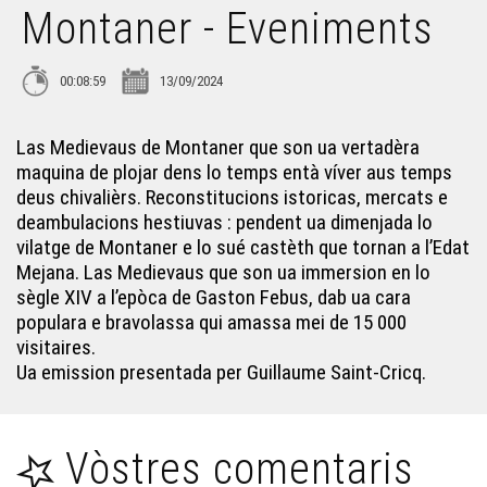
Montaner - Eveniments
Jornadas Pro : CERC - Eveniments
00:08:59
13/09/2024
Los 40 ans deu Carnaval Biarnés - Eveniments
Las Medievaus de Montaner que son ua vertadèra
maquina de plojar dens lo temps entà víver aus temps
Nadau au Grand Rex - Eveniments
deus chivalièrs. Reconstitucions istoricas, mercats e
deambulacions hestiuvas : pendent ua dimenjada lo
vilatge de Montaner e lo sué castèth que tornan a l’Edat
Las Hèstas de Baiona - Eveniments
Mejana. Las Medievaus que son ua immersion en lo
sègle XIV a l’epòca de Gaston Febus, dab ua cara
populara e bravolassa qui amassa mei de 15 000
La Setmana Mondiau de la Gasconha - Eveniments
visitaires.
Ua emission presentada per Guillaume Saint-Cricq.
Hestiv'òc 2025 - Eveniments
Vòstres comentaris
Vitatges de Juranson en Hèsta - Eveniments