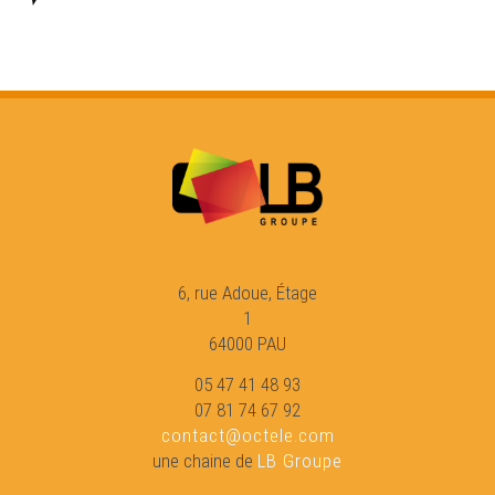
L'Estivada de 2025 - Eveniments
Los Encontres d'Astahòrt de 2025 - Eveniments
Jean dans Lassalle - Eveniments
La Felibrejada de Sarlat de 2025 - Eveniments
6, rue Adoue, Étage
1
Hèsta de l'Agricultura Paisana - Eveniments
64000 PAU
05 47 41 48 93
07 81 74 67 92
Les sifflantes - Eveniments
contact@octele.com
une chaine de
LB Groupe
La Nuech dau Trad - Eveniments