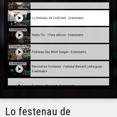
Universitat occitana d'Estiu de Nimes - Eveniments
Lo festenau de Confolent - Eveniments
Hestiv'Òc - 17ena edicion - Eveniments
Festenau Dau Mont Gargan - Eveniments
Rencontras Occitanas - Festenal Bernard Lesfargues -
Eveniments
Festenau Mascaret - Eveniments
Rambalh de la Sent-Martin - Eveniments
Lo festenau de