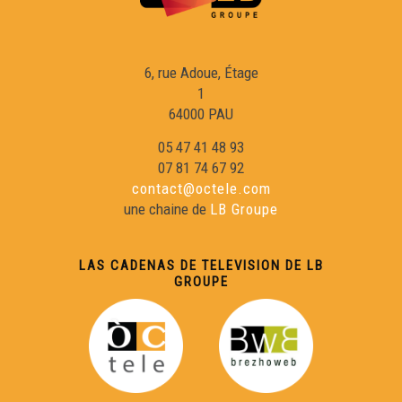
Hestiv'Òc 2022 - Eveniments
6, rue Adoue, Étage
Es Nadalet - Eveniments
1
64000 PAU
Hera deu hromatge - Eveniments
05 47 41 48 93
07 81 74 67 92
contact@octele.com
Lo tamborin de còrdas - Eveniments
une chaine de
LB Groupe
Odyssée Dordonha - Eveniments
LAS CADENAS DE TELEVISION DE LB
GROUPE
Lo primtemps de l'arribèra 2023 - Eveniments
Best of Eveniments 2022 - Eveniments