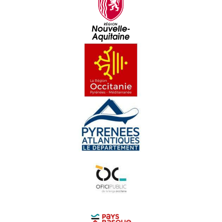
Serada tà Radio Oloron - Eveniments
Carnaval Biarnés 2024 - Eveniments
Prima occitana a Peçac - Eveniments
La Passem 2024 - Eveniments
Rencontras Occitanas d'Agen - Eveniments
Las Medievaus de Montaner - Eveniments
La Felibrejada de 2024 - Eveniments