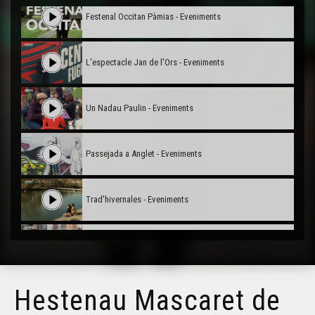
Festenal Occitan Pàmias - Eveniments
L'espectacle Jan de l'Ors - Eveniments
Un Nadau Paulin - Eveniments
Passejada a Anglet - Eveniments
Trad'hivernales - Eveniments
Carnaval Biarnés - Eveniments
Hestenau Mascaret de
Carnaval de Limós - Eveniments