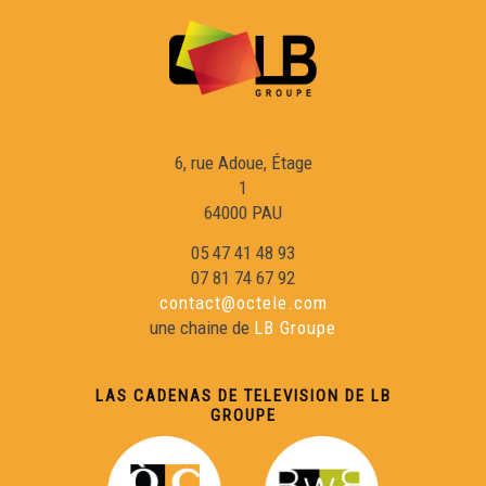
Archius departementaus de Las Lanas - Eveniments
Lo (petit) Rambalh de Sent-Martin - Eveniments
6, rue Adoue, Étage
Molière face Sud - Eveniments
1
64000 PAU
05 47 41 48 93
Manifestacions en favor de la lei Molac - Eveniments
07 81 74 67 92
contact@octele.com
Concors bigordan d'expression gascona 2021 -
une chaine de
LB Groupe
Eveniments
Estagi doblatge - Eveniments
LAS CADENAS DE TELEVISION DE LB
GROUPE
Universitat occitana d'Estiu de Nimes - Eveniments