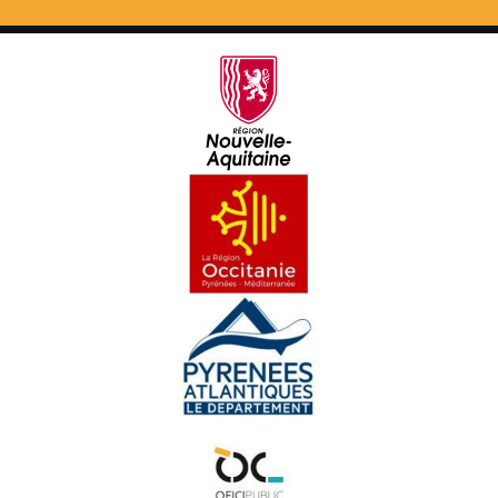
Rencontra d'autors a Periguërs - Eveniments
Hestau Pâques en Coulisses - Eveniments
Paratge a Bordelha - Eveniments
La Passem, Dusau edicion - Eveniments
Inauguracion de La Ciutat - Eveniments
Eras Escalas de Primtemps - Eveniments
Hestiv'Òc 2022 - Eveniments