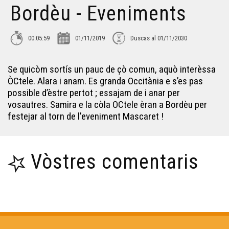
Bordèu - Eveniments
Adiu Joan-Pau Verdier ! - Eveniments
00:05:59
01/11/2019
Duscas al 01/11/2030
L'Amassada - Eveniments
Se quicòm sortís un pauc de çò comun, aquò interèssa
ÒCtele. Alara i anam. Es granda Occitània e s’es pas
L'estagi deu CFPÒC - Eveniments
possible d’èstre pertot ; essajam de i anar per
vosautres. Samira e la còla OCtele èran a Bordèu per
festejar al torn de l'eveniment Mascaret !
L'enchantada - Eveniments
La dubèrtura dels comèrces - Eveniments
Vòstres comentaris
Cyrano, Un dia au teatre - Eveniments
Rodatge Crin-Crau - Eveniments