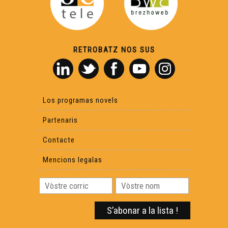
Lo festenau de Confolent - Eveniments
RETROBATZ NOS SUS
Hestiv'Òc - 17ena edicion - Eveniments
Festenau Dau Mont Gargan - Eveniments
Los programas novels
Rencontras Occitanas - Festenal Bernard Lesfargues -
Partenaris
Eveniments
Contacte
Festenau Mascaret - Eveniments
Mencions legalas
Rambalh de la Sent-Martin - Eveniments
Virabal - Eveniments