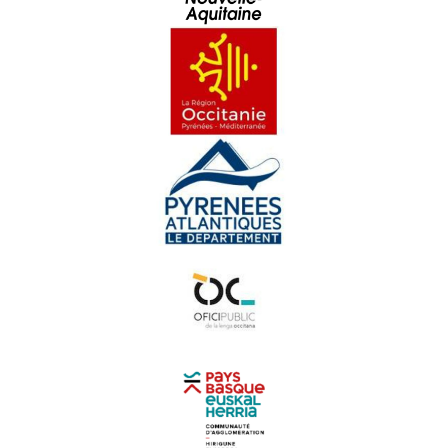
Eveniments
Estagi doblatge - Eveniments
Universitat occitana d'Estiu de Nimes - Eveniments
Lo festenau de Confolent - Eveniments
Hestiv'Òc - 17ena edicion - Eveniments
Festenau Dau Mont Gargan - Eveniments
Rencontras Occitanas - Festenal Bernard Lesfargues -
Eveniments