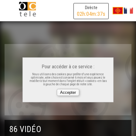
Dirècte
02
h:
04
m:
37
s
Pour accéder à ce service :
Nous utilisons des cookies pour profiter d'une expérience
optimisée, votre choix est conservé 6 mois et vous pouvez le
modifier à tout moment dans l'onglet réduit « cookies » en bas
à gauche de chaque page de notre site.
86 VIDÉO