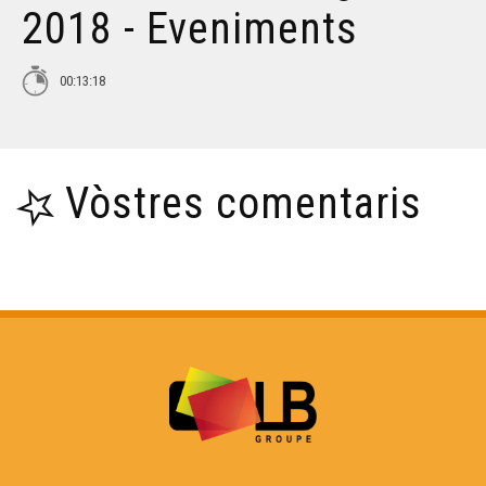
2018 - Eveniments
Amassa ! - Eveniments
00:13:18
Hestenau Mascaret de Bordèu - Eveniments
Vòstres comentaris
Festenal Occitan Pàmias - Eveniments
L'espectacle Jan de l'Ors - Eveniments
Un Nadau Paulin - Eveniments
Passejada a Anglet - Eveniments
Trad'hivernales - Eveniments