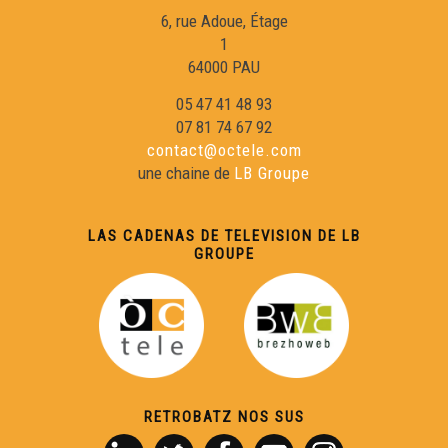
6, rue Adoue, Étage
1
Carnaval Biarnés - Eveniments
64000 PAU
05 47 41 48 93
Carnaval de Limós - Eveniments
07 81 74 67 92
contact@octele.com
une chaine de
LB Groupe
Adiu Joan-Pau Verdier ! - Eveniments
LAS CADENAS DE TELEVISION DE LB
L'Amassada - Eveniments
GROUPE
L'estagi deu CFPÒC - Eveniments
L'enchantada - Eveniments
RETROBATZ NOS SUS
La dubèrtura dels comèrces - Eveniments