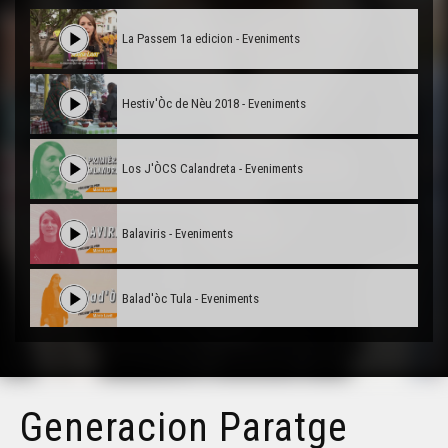
La Passem 1a edicion - Eveniments
Hestiv'Òc de Nèu 2018 - Eveniments
Los J'ÒCS Calandreta - Eveniments
Balaviris - Eveniments
Balad'òc Tula - Eveniments
La Felibrejada 100au edicion - Eveniments
Generacion Paratge
Trad'Azun - Eveniments