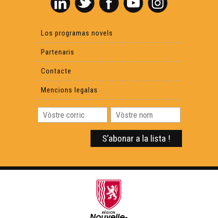
Cyrano, Un dia au teatre - Eveniments
Los programas novels
Partenaris
Rodatge Crin-Crau - Eveniments
Contacte
Mencions legalas
Archius departementaus de Las Lanas - Eveniments
Lo (petit) Rambalh de Sent-Martin - Eveniments
Molière face Sud - Eveniments
Manifestacions en favor de la lei Molac - Eveniments
Concors bigordan d'expression gascona 2021 -