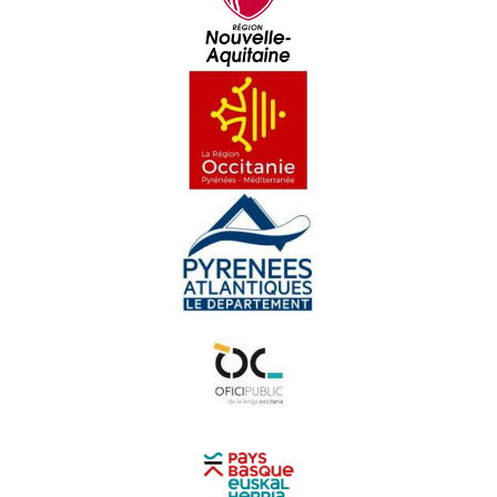
Rambalh de la Sent-Martin - Eveniments
Virabal - Eveniments
Rencontra d'autors a Periguërs - Eveniments
Hestau Pâques en Coulisses - Eveniments
Paratge a Bordelha - Eveniments
La Passem, Dusau edicion - Eveniments
Inauguracion de La Ciutat - Eveniments