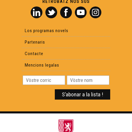
RETROBATZ NOS SUS
Estagi doblatge - Eveniments
Universitat occitana d'Estiu de Nimes - Eveniments
Los programas novels
Partenaris
Lo festenau de Confolent - Eveniments
Contacte
Mencions legalas
Hestiv'Òc - 17ena edicion - Eveniments
Festenau Dau Mont Gargan - Eveniments
Rencontras Occitanas - Festenal Bernard Lesfargues -
Eveniments
Festenau Mascaret - Eveniments