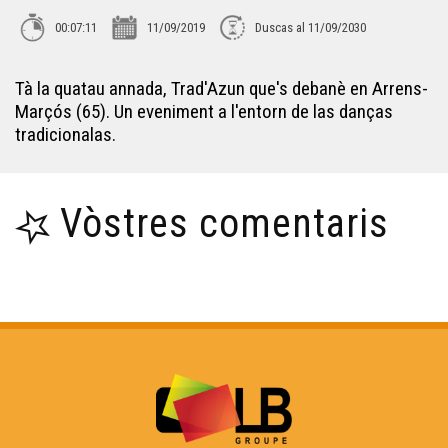
Carnaval Biarnés - Eveniments
00:07:11
11/09/2019
Duscas al 11/09/2030
Tà la quatau annada, Trad'Azun que's debanè en Arrens-
Carnaval de Limós - Eveniments
Marçós (65). Un eveniment a l'entorn de las danças
tradicionalas.
Adiu Joan-Pau Verdier ! - Eveniments
Vòstres comentaris
L'Amassada - Eveniments
L'estagi deu CFPÒC - Eveniments
L'enchantada - Eveniments
La dubèrtura dels comèrces - Eveniments