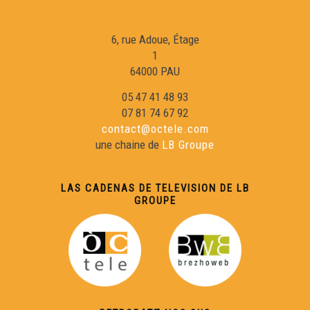
Cyrano, Un dia au teatre - Eveniments
6, rue Adoue, Étage
1
Rodatge Crin-Crau - Eveniments
64000 PAU
05 47 41 48 93
Archius departementaus de Las Lanas - Eveniments
07 81 74 67 92
contact@octele.com
une chaine de
LB Groupe
Lo (petit) Rambalh de Sent-Martin - Eveniments
LAS CADENAS DE TELEVISION DE LB
Molière face Sud - Eveniments
GROUPE
Manifestacions en favor de la lei Molac - Eveniments
Concors bigordan d'expression gascona 2021 -
Eveniments