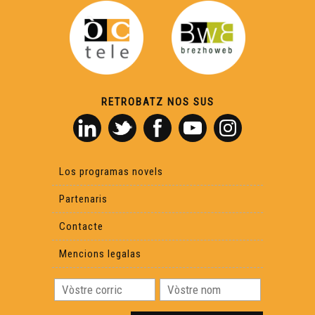
A la descobèrta deu CAP'ÒC
Agricultura : amb o sens produits fitosanitaris ?
RETROBATZ NOS SUS
Dos cònsols e lo Grand Débat
Los Comelodians
Los programas novels
Partenaris
OC KAY - Macking OFF
Contacte
Mencions legalas
Villegalhenc - Après los aigats
La rumba gitana