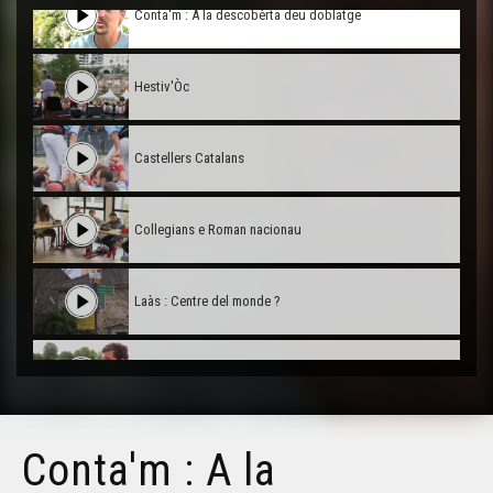
Conta'm : A la descobèrta deu doblatge
Hestiv'Òc
Castellers Catalans
Collegians e Roman nacionau
Laàs : Centre del monde ?
Carcassona l'occitana
Visita deu Castèth de Morlana
Conta'm : A la