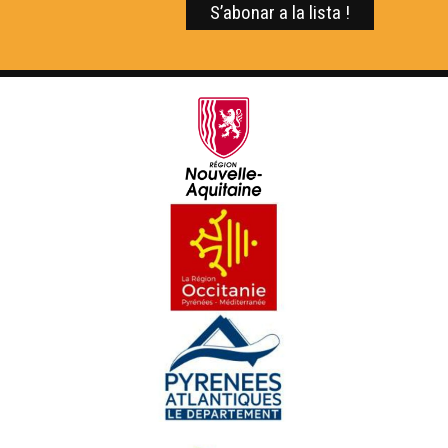
Laurenç Cavaliè e lo Caporal Bartàs
Lo Congrès
Jornada Occitana au licèu de Rabairac
Florant Mercadier - "L'Occitanie pour les Nuls"
Sent Seren - L'ensenhament de l'occitan
Sent Seren - Encontre amb Estève Clerc
Lo prètz d'ua aulha