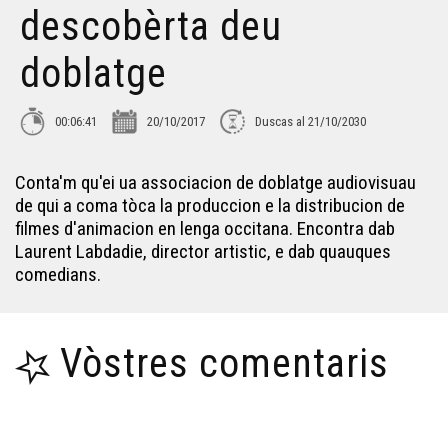
descobèrta deu
Adishatz & Co
doblatge
Pastorala aussalesa
00:06:41
20/10/2017
Duscas al 21/10/2030
Hestiv'off
Conta'm qu'ei ua associacion de doblatge audiovisuau
de qui a coma tòca la produccion e la distribucion de
Sent Merd, petita comuna rurau
filmes d'animacion en lenga occitana. Encontra dab
Laurent Labdadie, director artistic, e dab quauques
comedians.
Garas en dangèr ? L'exemple lemosin
Mai de 68 - Testimònis 3/3
Vòstres comentaris
Mai de 68 - Testimònis 2/3