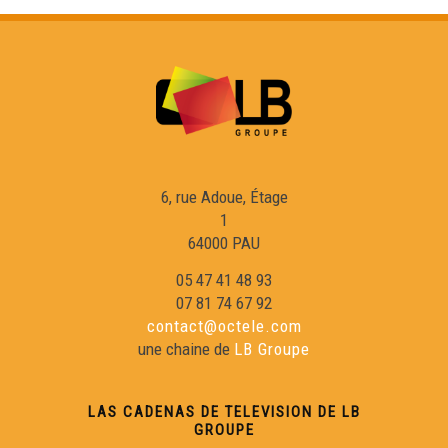
La fabrica d'acordeons de Maugein
Visita per l'Auda
Pastorala
6, rue Adoue, Étage
1
Conservatòri deus legumes ancians deu Bearn
64000 PAU
05 47 41 48 93
Víver de la sua produccion : ua bòrda en Corrèsa
07 81 74 67 92
contact@octele.com
une chaine de
LB Groupe
La Bibliotèca Francofòna Multimedia de Lemòtges
LAS CADENAS DE TELEVISION DE LB
Mai de 68 - Testimònis 1/3
GROUPE